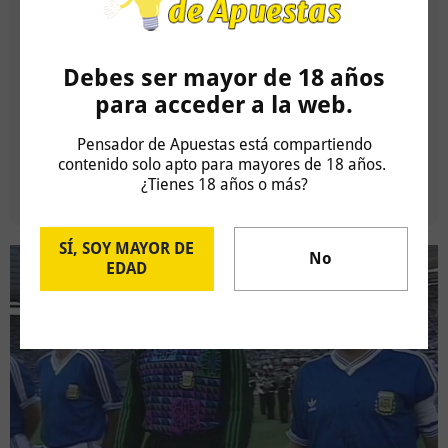
Futbolistas españoles jugando boca abajo
Acaba de empezar la A-League en las antípodas de
Debes ser mayor de 18 años
España, la competición liguera de Australia, o de la tierra
para acceder a la web.
boca abajo (The land down under).
Pensador de Apuestas está compartiendo
contenido solo apto para mayores de 18 años.
¿Tienes 18 años o más?
Leer más
SÍ, SOY MAYOR DE
No
EDAD