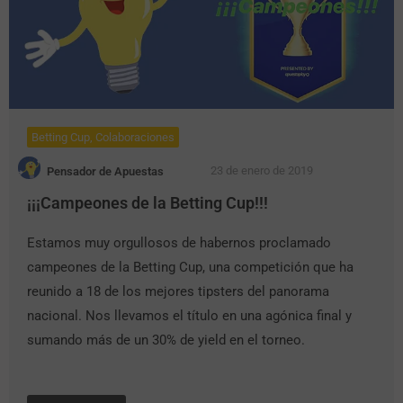
Betting Cup
,
Colaboraciones
23 de enero de 2019
Pensador de Apuestas
¡¡¡Campeones de la Betting Cup!!!
Estamos muy orgullosos de habernos proclamado
campeones de la Betting Cup, una competición que ha
reunido a 18 de los mejores tipsters del panorama
nacional. Nos llevamos el título en una agónica final y
sumando más de un 30% de yield en el torneo.