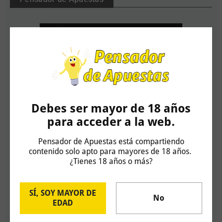
Debes ser mayor de 18 años
para acceder a la web.
Nuestro Canal Telegram
Pensador de Apuestas está compartiendo
contenido solo apto para mayores de 18 años.
¿Tienes 18 años o más?
SÍ, SOY MAYOR DE
No
EDAD