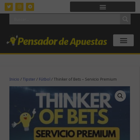
Inicio
/
Tipster
/
Fútbol
/ Thinker of Bets – Servicio Premium