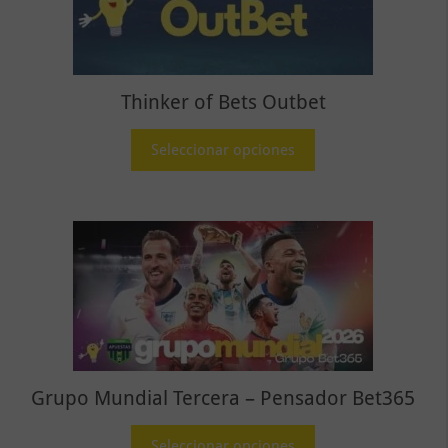
Thinker of Bets Outbet
Seleccionar opciones
Grupo Mundial Tercera – Pensador Bet365
Seleccionar opciones