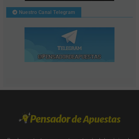
Nuestro Canal Telegram