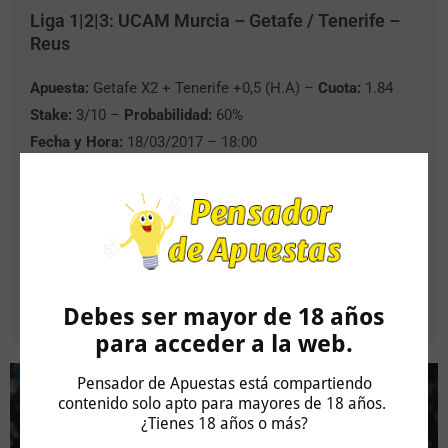
Liga 1|2|3: UCAM Murcia – Getafe / Tenerife –
Reus
Apuesta:
Getafe X2 + Tenerife +0,5 (H.A) –
Cuota:
1.84
Stake:
3/10 –
Probabilidad:
60%
Fecha y Hora:
18/03/2017 – 18:00
Resultado:
UCAM Murcia 2 – 0 Getafe / Tenerife 0 – 1
Reus
Ganancia:
-3u
Leer más
Debes ser mayor de 18 años
para acceder a la web.
Pensador de Apuestas está compartiendo
contenido solo apto para mayores de 18 años.
¿Tienes 18 años o más?