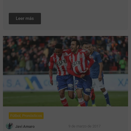
Leer más
Fútbol
,
Pronósticos
9 de marzo de 2017
Javi Amaro