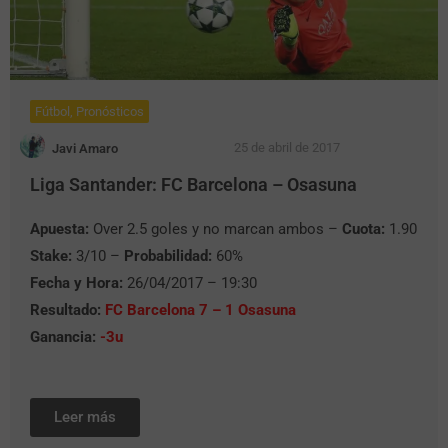
Fútbol
,
Pronósticos
25 de abril de 2017
Javi Amaro
Liga Santander: FC Barcelona – Osasuna
Apuesta:
Over 2.5 goles y no marcan ambos –
Cuota:
1.90
Stake:
3/10 –
Probabilidad:
60%
Fecha y Hora:
26/04/2017 – 19:30
Resultado:
FC Barcelona 7 – 1 Osasuna
Ganancia:
-3u
Leer más