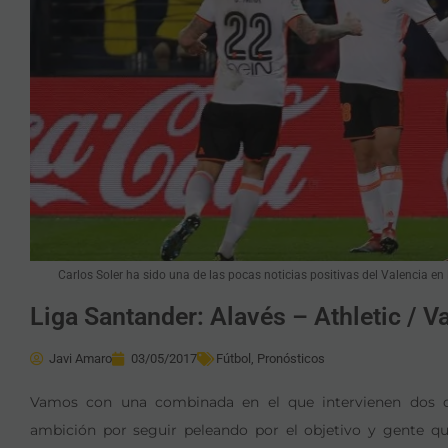
Carlos Soler ha sido una de las pocas noticias positivas del Valencia 
Liga Santander: Alavés – Athletic / 
Javi Amaro
03/05/2017
Fútbol
,
Pronósticos
Vamos con una combinada en el que intervienen dos de 
ambición por seguir peleando por el objetivo y gente q