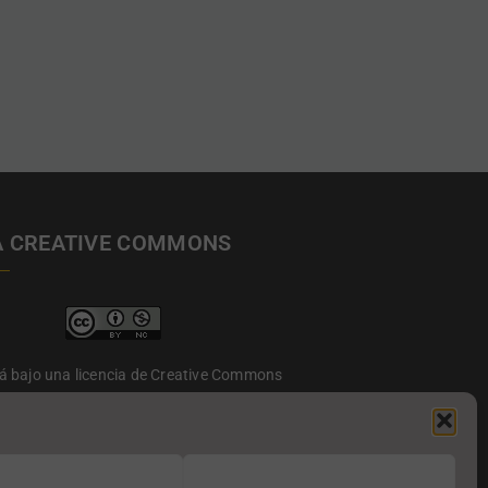
A CREATIVE COMMONS
tá bajo una licencia de Creative Commons
to-NoComercial 4.0 Internacional.