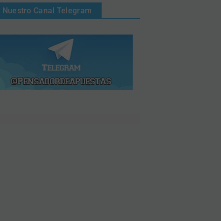
Nuestro Canal Telegram