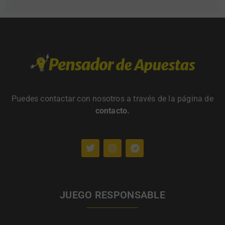
Puedes contactar con nosotros a través de la página de
contacto
.
JUEGO RESPONSABLE