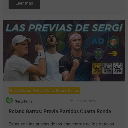
Leer más
Grand Slams
,
Previas Tenis
,
Roland Garros
1 de junio de 2025
SergiTenis
Roland Garros: Previa Partidos Cuarta Ronda
Estas son las previas de los encuentros de los octavos