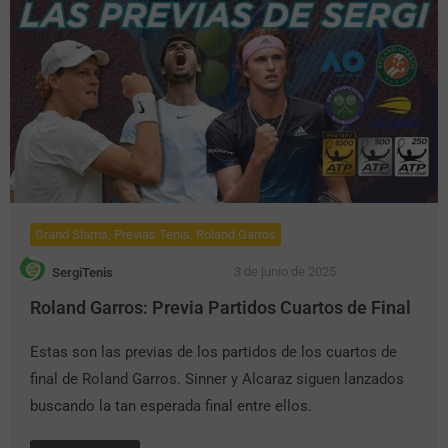
Grand Slams
,
Previas Tenis
,
Roland Garros
3 de junio de 2025
SergiTenis
Roland Garros: Previa Partidos Cuartos de Final
Estas son las previas de los partidos de los cuartos de
final de Roland Garros. Sinner y Alcaraz siguen lanzados
buscando la tan esperada final entre ellos.