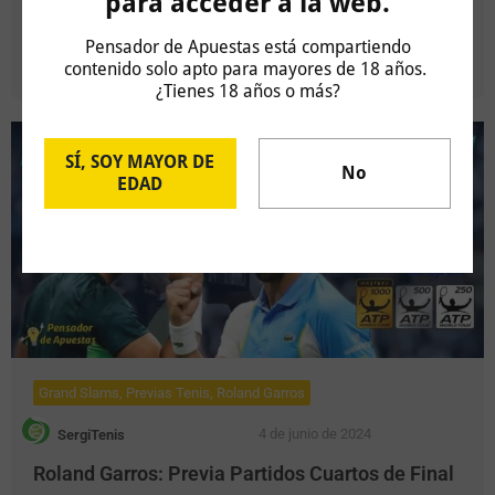
para acceder a la web.
Pensador de Apuestas está compartiendo
Leer más
contenido solo apto para mayores de 18 años.
¿Tienes 18 años o más?
SÍ, SOY MAYOR DE
No
EDAD
Grand Slams
,
Previas Tenis
,
Roland Garros
4 de junio de 2024
SergiTenis
Roland Garros: Previa Partidos Cuartos de Final