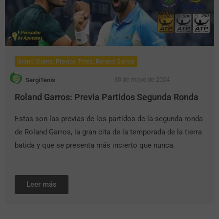
Grand Slams
,
Previas Tenis
,
Roland Garros
30 de mayo de 2024
SergiTenis
Roland Garros: Previa Partidos Segunda Ronda
Estas son las previas de los partidos de la segunda ronda
de Roland Garros, la gran cita de la temporada de la tierra
batida y que se presenta más incierto que nunca.
Leer más