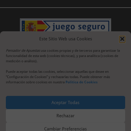
Este Sitio Web usa Cookies
Pensador de Apuestas
usa cookies propias y de terceros para garantizar la
funcionalidad de esta web (cookies técnicas), y para analítica (cookies de
medición o análisis).
Puede aceptar todas las cookies, seleccionar aquellas que desee en
“Configuración de Cookies” y rechazarlas todas. Puede obtener más
información sobre cookies en nuestra
Política de Cookies
Aceptar Todas
Rechazar
Cambiar Preferencias