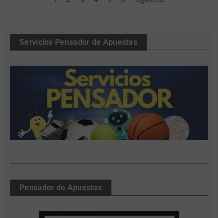
Servicios Pensador de Apuestas
Pensador de Apuestas