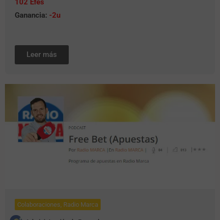
102 Efes
Ganancia:
-2u
Leer más
Colaboraciones
,
Radio Marca