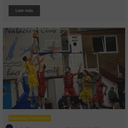
Leer más
Baloncesto
,
Pronósticos