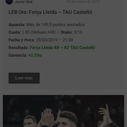
29 de marzo de 2019
Javier Stat
LEB Oro: Força Lleida – TAU Castelló
Apuesta:
Más de 145.5 puntos anotados
Cuota:
1.85 (William Hill) –
Stake:
3/10
Fecha y Hora:
29/03/2019 – 21:00
Resultado:
Força Lleida 88 – 82 TAU Castelló
Ganancia:
+2,55u
Leer más