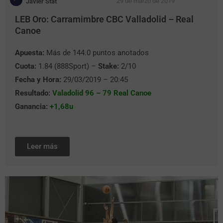
29 de marzo de 2019
Javier Stat
LEB Oro: Carramimbre CBC Valladolid – Real
Canoe
Apuesta:
Más de 144.0 puntos anotados
Cuota:
1.84 (888Sport) –
Stake:
2/10
Fecha y Hora:
29/03/2019 – 20:45
Resultado:
Valadolid 96 – 79 Real Canoe
Ganancia:
+1,68u
Leer más