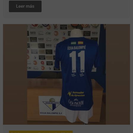
Leer más