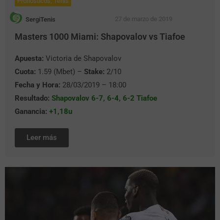
Pronósticos
,
Tenis
27 de marzo de 2019
SergiTenis
Masters 1000 Miami: Shapovalov vs Tiafoe
Apuesta:
Victoria de Shapovalov
Cuota:
1.59 (Mbet) –
Stake:
2/10
Fecha y Hora:
28/03/2019 – 18:00
Resultado:
Shapovalov 6-7, 6-4, 6-2 Tiafoe
Ganancia:
+1,18u
Leer más