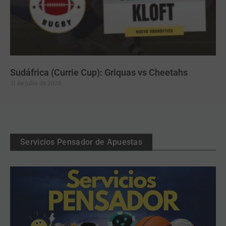
Sudáfrica (Currie Cup): Griquas vs Cheetahs
31 de julio de 2026
Servicios Pensador de Apuestas