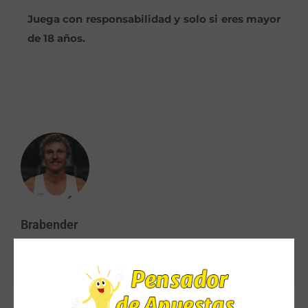
Juega con responsabilidad y solo si eres mayor
de 18 años.
Brabender
Wayne Brabender es el ídolo de mi padre y uno de mis jugadores
favoritos. ¡¡BA-LON-CES-TO!!