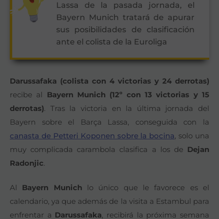
Lassa de la pasada jornada, el
Bayern Munich tratará de apurar
sus posibilidades de clasificación
ante el colista de la Euroliga
Darussafaka (colista con 4 victorias y 24 derrotas)
recibe al
Bayern Munich (12º con 13 victorias y 15
derrotas)
. Tras la victoria en la última jornada del
Bayern sobre el Barça Lassa, conseguida con la
canasta de Petteri Koponen sobre la bocina
, solo una
muy complicada carambola clasifica a los de
Dejan
Radonjic
.
Al
Bayern Munich
lo único que le favorece es el
calendario, ya que además de la visita a Estambul para
enfrentar a
Darussafaka
, recibirá la próxima semana