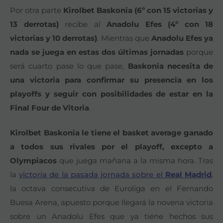
Por otra parte
Kirolbet Baskonia (6º con 15 victorias y
13 derrotas)
recibe al
Anadolu Efes (4º con 18
victorias y 10 derrotas)
. Mientras que
Anadolu Efes ya
nada se juega en estas dos últimas jornadas
porque
será cuarto pase lo que pase,
Baskonia necesita de
una victoria para confirmar su presencia en los
playoffs y seguir con posibilidades de estar en la
Final Four de Vitoria
.
Kirolbet Baskonia le tiene el basket average ganado
a todos sus rivales por el playoff, excepto a
Olympiacos
que juega mañana a la misma hora. Tras
la
victoria de la pasada jornada sobre el
Real Madrid
,
la octava consecutiva de Euroliga en el Fernando
Buesa Arena, apuesto porque llegará la novena victoria
sobre un Anadolu Efes que ya tiene hechos sus