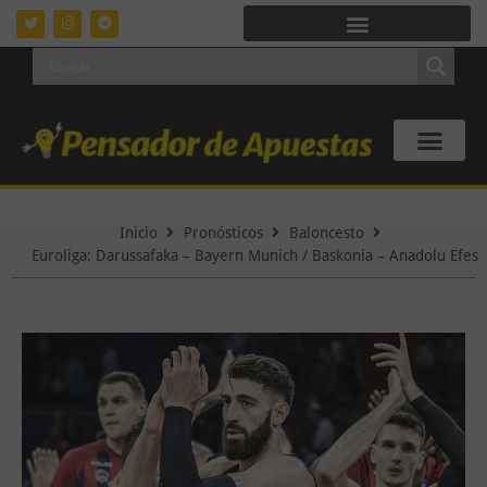
Inicio
Pronósticos
Baloncesto
Euroliga: Darussafaka – Bayern Munich / Baskonia – Anadolu Efes