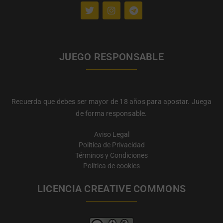
JUEGO RESPONSABLE
Recuerda que debes ser mayor de 18 años para apostar. Juega
de forma responsable.
Aviso Legal
Política de Privacidad
Términos y Condiciones
Política de cookies
LICENCIA CREATIVE COMMONS