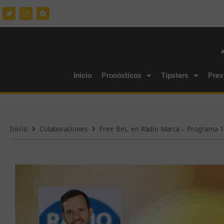
Inicio
Pronósticos
Tipsters
Prev
Inicio
Colaboraciones
Free Bet, en Radio Marca – Programa 