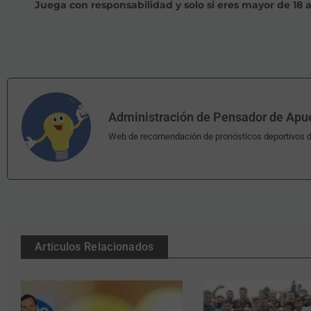
Juega con responsabilidad y solo si eres mayor de 18 
Administración de Pensador de Apu
Web de recomendación de pronósticos deportivos d
Artículos Relacionados