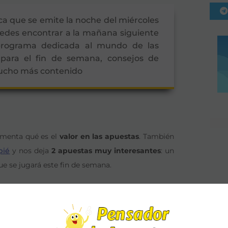
a que se emite la noche del miércoles
 puedes encontrar a la mañana siguiente
programa dedicada al mundo de las
para el fin de semana, consejos de
 mucho más contenido
omenta qué es el
valor en las apuestas
. También
pié
y nos deja
2 apuestas muy interesantes
: un
 se jugará este fin de semana.
 el que estamos atravesando en nuestro
Servicio