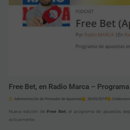
Free Bet, en Radio Marca – Programa
Administración de Pensador de Apuestas
28/03/2019
Colaborac
Nueva edición de
Free Bet
, el programa de apuestas dep
activamente.