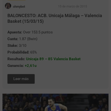
15 de marzo de 2015
ohmybet
BALONCESTO: ACB. Unicaja Málaga – Valencia
Basket (15/03/15)
Apuesta:
Over 153.5 puntos
Cuota:
1.87 (Bwin)
Stake:
3/10
Probabilidad:
65%
Resultado:
Unicaja 89 – 85 Valencia Basket
Ganancia:
+2,61u
Leer más