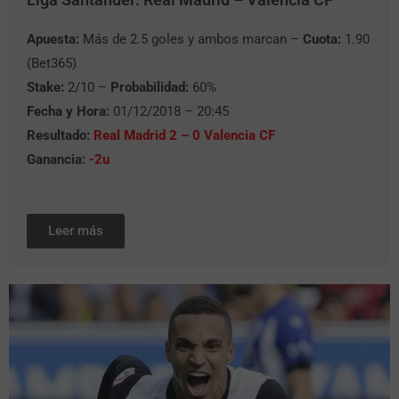
Apuesta:
Más de 2.5 goles y ambos marcan –
Cuota:
1.90
(Bet365)
Stake:
2/10 –
Probabilidad:
60%
Fecha y Hora:
01/12/2018 – 20:45
Resultado:
Real Madrid 2 – 0 Valencia CF
Ganancia:
-2u
Leer más