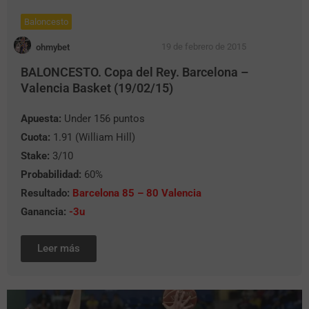
Baloncesto
19 de febrero de 2015
ohmybet
BALONCESTO. Copa del Rey. Barcelona –
Valencia Basket (19/02/15)
Apuesta:
Under 156 puntos
Cuota:
1.91 (William Hill)
Stake:
3/10
Probabilidad:
60%
Resultado:
Barcelona 85 – 80 Valencia
Ganancia:
-3u
Leer más