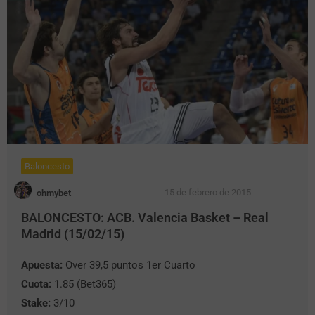
Baloncesto
15 de febrero de 2015
ohmybet
BALONCESTO: ACB. Valencia Basket – Real
Madrid (15/02/15)
Apuesta:
Over 39,5 puntos 1er Cuarto
Cuota:
1.85 (Bet365)
Stake:
3/10