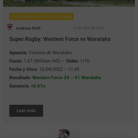
Otros deportes
,
Pronósticos
,
Rugby
16 de abril de 2022
Andreas Kloft
Super Rugby: Western Force vs Waratahs
Apuesta:
Victoria de Waratahs
Cuota:
1.67 (William Hill) –
Stake:
1/10
Fecha y Hora:
16/04/2022 – 11:45
Resultado:
Western Force 24 – 41 Waratahs
Ganancia:
+0.67u
Leer más