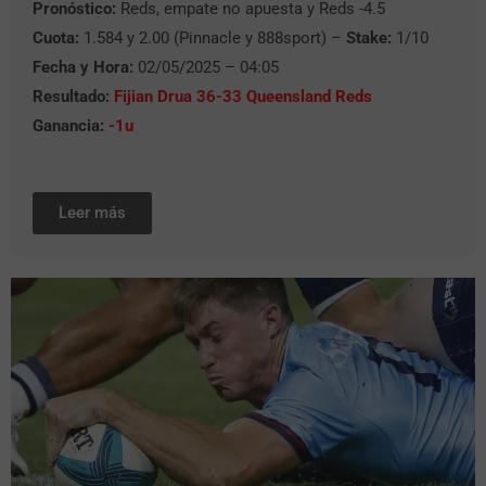
Pronóstico:
Reds, empate no apuesta y Reds -4.5
Cuota:
1.584 y 2.00 (Pinnacle y 888sport) –
Stake:
1/10
Fecha y Hora:
02/05/2025 – 04:05
Resultado:
Fijian Drua 36-33 Queensland Reds
Ganancia:
-1u
Leer más