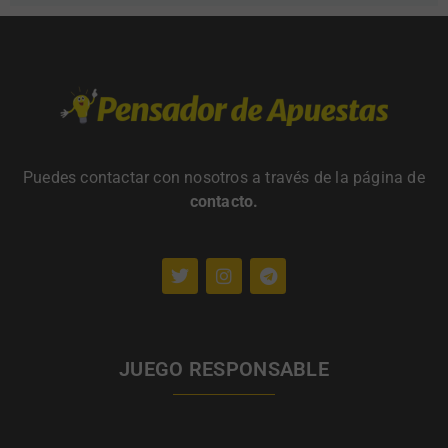
Puedes contactar con nosotros a través de la página de
contacto
.
JUEGO RESPONSABLE