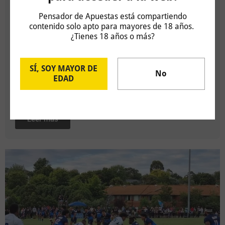
Super Rugby: Crusaders vs Chiefs
Pensador de Apuestas está compartiendo
Apuesta:
Crusaders mas de 31.5 puntos
contenido solo apto para mayores de 18 años.
¿Tienes 18 años o más?
Cuota:
1.85 (888sport) –
Stake:
1/10
Fecha y Hora:
12/03/2022 – 07:05
Resultado:
Crusaders 21-24 Chiefs
SÍ, SOY MAYOR DE
No
EDAD
Ganancia:
-1u
Leer más