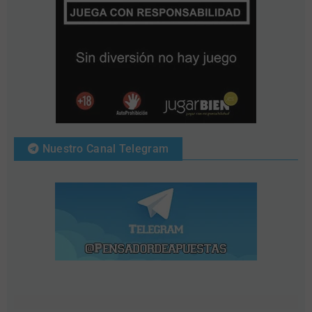
Nuestro Canal Telegram