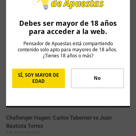
Debes ser mayor de 18 años
para acceder a la web.
Artículos Relacionados
Pensador de Apuestas está compartiendo
contenido solo apto para mayores de 18 años.
¿Tienes 18 años o más?
SÍ, SOY MAYOR DE
No
EDAD
Challenger Hagen: Carlos Taberner vs Juan
Bautista Torres
4 de agosto de 2026