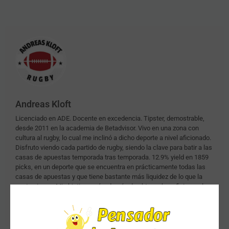
Andreas Kloft
Licenciado en ADE. Docente en excedencia. Tipster, demostrable,
desde 2011 en la academia de Betadvisor. Vivo en una zona con
cultura al rugby, lo cual me inclinó a dicho deporte a nivel aficionado.
Disfruto viendo cada partido de rugby, siendo la clave para batir a las
casas de apuestas temporada tras temporada. 12.9% yield en 1859
picks, en un deporte que se encuentra en prácticamente todas las
casas de apuestas y que tiene bastante más liquidez de lo que la
gente piensa. Mi objetivo será, además de obtener beneficio en el
largo plazo, que mis apuestas puedan ser seguidas por toda la
comunidad del Pensador de Apuestas.