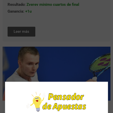
Resultado:
Zverev mínimo cuartos de final
Ganancia:
+1u
Leer más
Pronósticos
,
Tenis