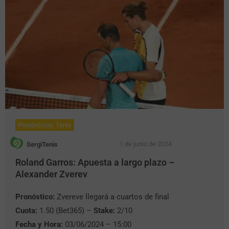
Pronósticos
,
Tenis
1 de junio de 2024
SergiTenis
Roland Garros: Apuesta a largo plazo –
Alexander Zverev
Pronóstico:
Zvereve llegará a cuartos de final
Cuota:
1.50 (Bet365) –
Stake:
2/10
Fecha y Hora:
03/06/2024 – 15:00