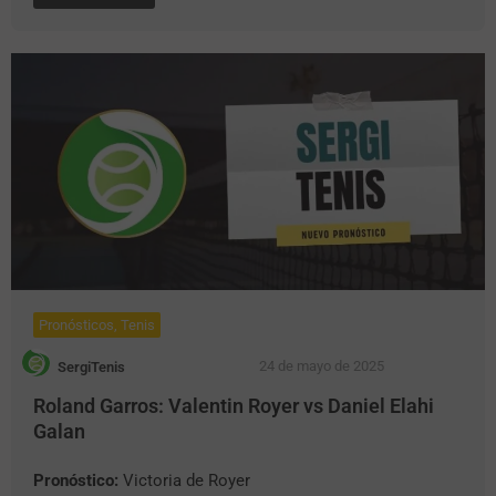
Pronósticos
,
Tenis
24 de mayo de 2025
SergiTenis
Roland Garros: Valentin Royer vs Daniel Elahi
Galan
Pronóstico:
Victoria de Royer