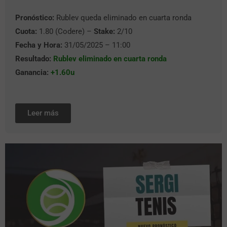
Pronóstico:
Rublev queda eliminado en cuarta ronda
Cuota:
1.80 (Codere) –
Stake:
2/10
Fecha y Hora:
31/05/2025 – 11:00
Resultado:
Rublev eliminado en cuarta ronda
Ganancia:
+1.60u
Leer más