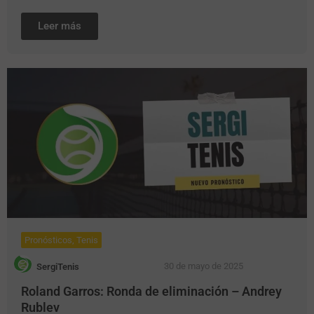
Leer más
Pronósticos
,
Tenis
30 de mayo de 2025
SergiTenis
Roland Garros: Ronda de eliminación – Andrey
Rublev