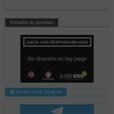
Pensador de Apuestas
Nuestro Canal Telegram