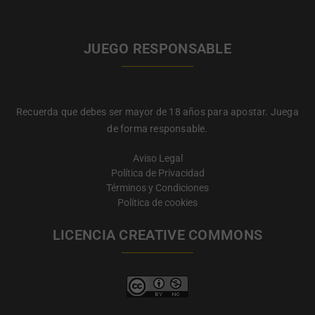
JUEGO RESPONSABLE
Recuerda que debes ser mayor de 18 años para apostar. Juega
de forma responsable.
Aviso Legal
Política de Privacidad
Términos y Condiciones
Política de cookies
LICENCIA CREATIVE COMMONS