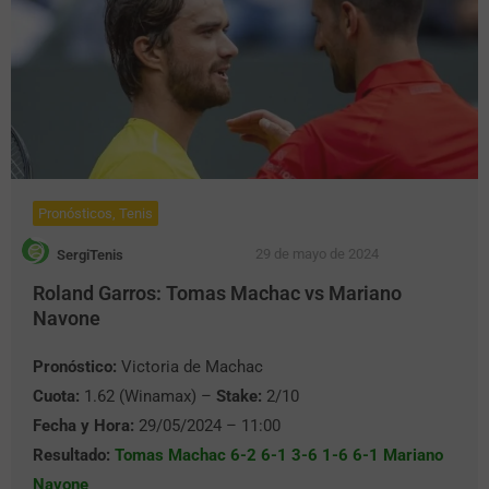
Pronósticos
,
Tenis
29 de mayo de 2024
SergiTenis
Roland Garros: Tomas Machac vs Mariano
Navone
Pronóstico:
Victoria de Machac
Cuota:
1.62 (Winamax) –
Stake:
2/10
Fecha y Hora:
29/05/2024 – 11:00
Resultado:
Tomas Machac 6-2 6-1 3-6 1-6 6-1 Mariano
Navone