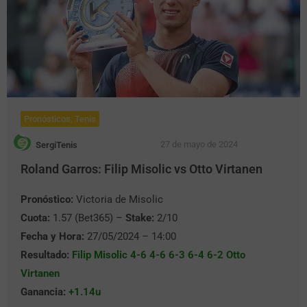
Pronósticos
,
Tenis
27 de mayo de 2024
SergiTenis
Roland Garros: Filip Misolic vs Otto Virtanen
Pronóstico:
Victoria de Misolic
Cuota:
1.57 (Bet365) –
Stake:
2/10
Fecha y Hora:
27/05/2024 – 14:00
Resultado:
Filip Misolic 4-6 4-6 6-3 6-4 6-2 Otto
Virtanen
Ganancia:
+1.14u