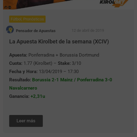
Fútbol
,
Pronósticos
12 de abril de 2019
Pensador de Apuestas
La Apuesta Kirolbet de la semana (XCIV)
Apuesta:
Ponferradina + Borussia Dortmund
Cuota:
1.77 (Kirolbet) –
Stake:
3/10
Fecha y Hora:
13/04/2019 – 17:30
Resultado:
Borussia 2-1 Mainz / Ponferradina 3-0
Navalcarnero
Ganancia:
+2,31u
Leer más