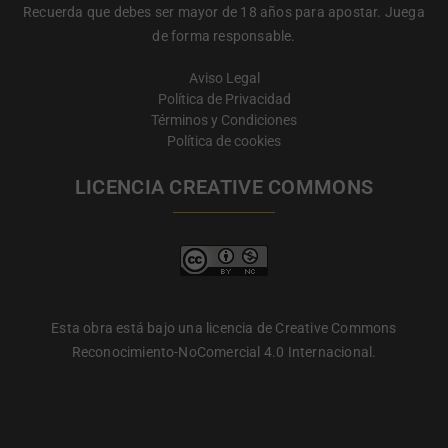
Recuerda que debes ser mayor de 18 años para apostar. Juega
de forma responsable.
Aviso Legal
Política de Privacidad
Términos y Condiciones
Política de cookies
LICENCIA CREATIVE COMMONS
Esta obra está bajo una licencia de Creative Commons
Reconocimiento-NoComercial 4.0 Internacional.