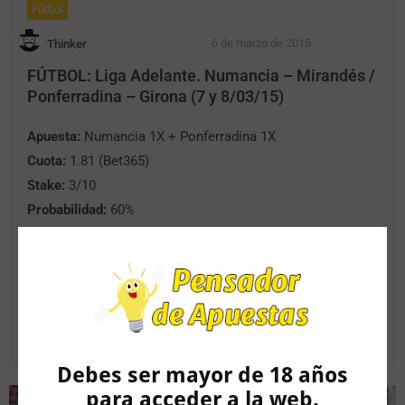
Fútbol
6 de marzo de 2015
Thinker
FÚTBOL: Liga Adelante. Numancia – Mirandés /
Ponferradina – Girona (7 y 8/03/15)
Apuesta:
Numancia 1X + Ponferradina 1X
Cuota:
1.81 (Bet365)
Stake:
3/10
Probabilidad:
60%
Resultado:
Numancia 1 – 0 Mirandés
/
Ponferradina 3 –
0 Girona
Ganancia:
+2.43u
Leer más
Debes ser mayor de 18 años
para acceder a la web.