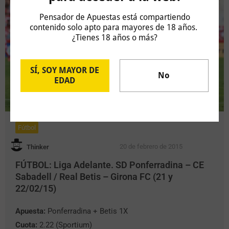
Pensador de Apuestas está compartiendo
contenido solo apto para mayores de 18 años.
¿Tienes 18 años o más?
SÍ, SOY MAYOR DE
No
EDAD
Fútbol
20 de febrero de 2015
Thinker
FÚTBOL: Liga Adelante. SD Ponferradina – CE
Sabadell / Real Betis – Girona FC (21 y
22/02/15)
Apuesta:
Ponferradina + Betis 1X
Cuota:
2.22 (Sportium)