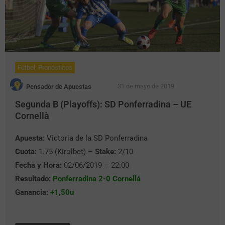
Fútbol
,
Pronósticos
31 de mayo de 2019
Pensador de Apuestas
Segunda B (Playoffs): SD Ponferradina – UE
Cornellà
Apuesta:
Victoria de la SD Ponferradina
Cuota:
1.75 (Kirolbet) –
Stake:
2/10
Fecha y Hora:
02/06/2019 – 22:00
Resultado:
Ponferradina 2-0 Cornellá
Ganancia:
+1,50u