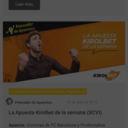
Leer más
La Apuesta Kirolbet de la Semana
,
Pronósticos
26 de abril de 2019
Pensador de Apuestas
La Apuesta Kirolbet de la semana (XCVI)
Apuesta:
Victorias de FC Barcelona y Ponferradina