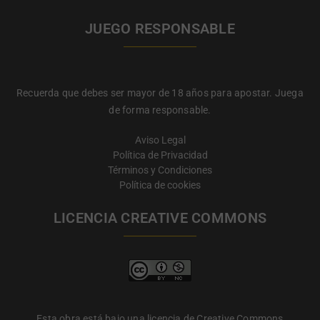
JUEGO RESPONSABLE
Recuerda que debes ser mayor de 18 años para apostar. Juega
de forma responsable.
Aviso Legal
Política de Privacidad
Términos y Condiciones
Política de cookies
LICENCIA CREATIVE COMMONS
Esta obra está bajo una licencia de Creative Commons