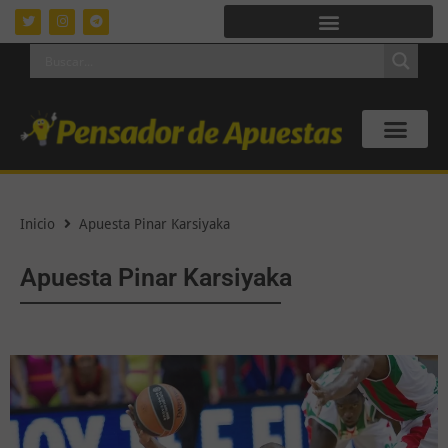
Inicio
Apuesta Pinar Karsiyaka
Apuesta Pinar Karsiyaka