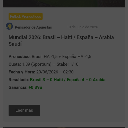
Fútbol
,
Pronósticos
19 de junio de 2026
Pensador de Apuestas
Mundial 2026: Brasil – Haití / España – Arabia
Saudí
Pronóstico:
Brasil HA -1,5 + España HA -1,5
Cuota:
1.89 (Sportium) –
Stake:
1/10
Fecha y Hora:
20/06/2026 – 02:30
Resultado:
Brasil 3 – 0 Haití / España 4 – 0 Arabia
Ganancia:
+0,89u
Leer más