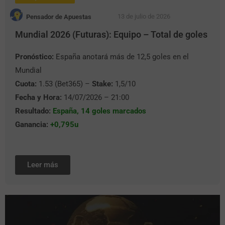
13 de julio de 2026
Pensador de Apuestas
Mundial 2026 (Futuras): Equipo – Total de goles
Pronóstico:
España anotará más de 12,5 goles en el
Mundial
Cuota:
1.53 (Bet365) –
Stake:
1,5/10
Fecha y Hora:
14/07/2026 – 21:00
Resultado:
España, 14 goles marcados
Ganancia:
+0,795u
Leer más