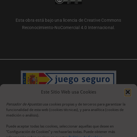
Esta obra está bajo una licencia de Creative Commons
Reconocimiento-NoComercial 4.0 Internacional.
Este Sitio Web usa Cookies
Pensador de Apuestas
usa cookies propias y de terceros para garantizar la
funcionalidad de esta web (cookies técnicas), y para analítica (cookies de
medición o análisis).
Puede aceptar todas las cookies, seleccionar aquellas que desee en
“Configuración de Cookies” y rechazarlas todas. Puede obtener más