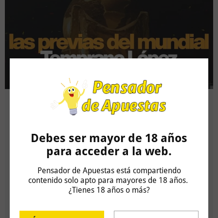
Mundial 2026
,
Previas Futbol
24 de junio de 2026
Equipo del Pensador
Debes ser mayor de 18 años
Las previas Temprano López del Mundial 2026
para acceder a la web.
– Fase de grupos (IV)
Pensador de Apuestas está compartiendo
Nos adentramos en la tercera y decisiva jornada de la
contenido solo apto para mayores de 18 años.
fase de grupos y de la mano de Temprano López
¿Tienes 18 años o más?
Abogados os traemos, con recomendación, los duelos
más destacados e interesantes.