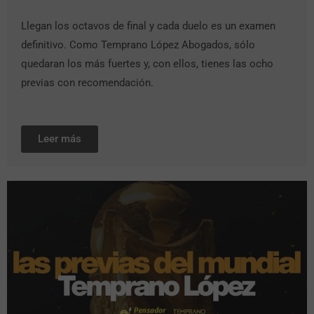
Llegan los octavos de final y cada duelo es un examen
definitivo. Como Temprano López Abogados, sólo
quedaran los más fuertes y, con ellos, tienes las ocho
previas con recomendación.
Leer más