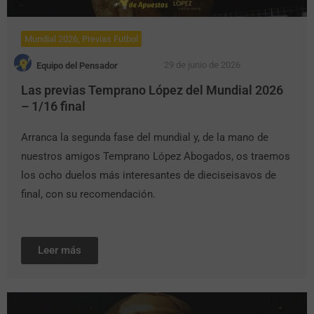
Mundial 2026
,
Previas Futbol
29 de junio de 2026
Equipo del Pensador
Las previas Temprano López del Mundial 2026
– 1/16 final
Arranca la segunda fase del mundial y, de la mano de
nuestros amigos Temprano López Abogados, os traemos
los ocho duelos más interesantes de dieciseisavos de
final, con su recomendación.
Leer más