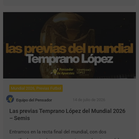
Mundial 2026
,
Previas Futbol
14 de julio de 2026
Equipo del Pensador
Las previas Temprano López del Mundial 2026
– Semis
Entramos en la recta final del mundial, con dos