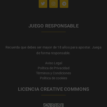
JUEGO RESPONSABLE
Recuerda que debes ser mayor de 18 años para apostar. Juega
de forma responsable.
Aviso Legal
Política de Privacidad
Términos y Condiciones
Política de cookies
LICENCIA CREATIVE COMMONS