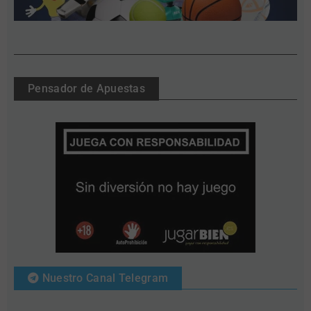
Pensador de Apuestas
Nuestro Canal Telegram