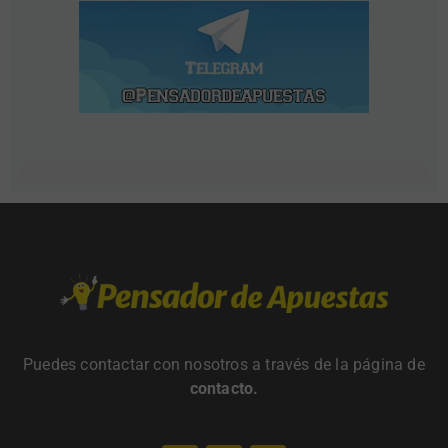
Puedes contactar con nosotros a través de la página de
contacto
.