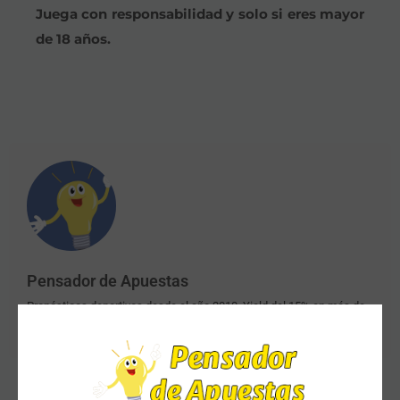
Juega con responsabilidad y solo si eres mayor
de 18 años.
Pensador de Apuestas
Pronósticos deportivos desde el año 2010. Yield del 15% en más de
2000 apuestas. Colaborador de Radio Marca.