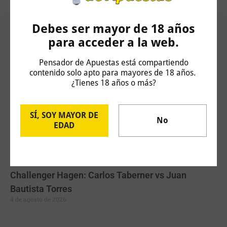
Debes ser mayor de 18 años
Artículos Relacionados
para acceder a la web.
Pensador de Apuestas está compartiendo
contenido solo apto para mayores de 18 años.
¿Tienes 18 años o más?
SÍ, SOY MAYOR DE
No
EDAD
Challenger Hagen: Carlos Taberner vs Juan
Bautista Torres
4 de agosto de 2026