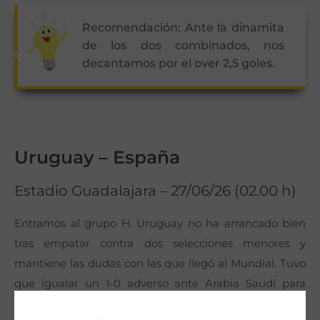
Recomendación: Ante la dinamita
de los dos combinados, nos
decantamos por el over 2,5 goles.
Uruguay – España
Estadio Guadalajara – 27/06/26 (02.00 h)
Entramos al grupo H. Uruguay no ha arrancado bien
tras empatar contra dos selecciones menores y
mantiene las dudas con las que llegó al Mundial. Tuvo
que igualar un 1-0 adverso ante Arabia Saudí para
sacar un punto en el estreno y firmó un 2-2 contra