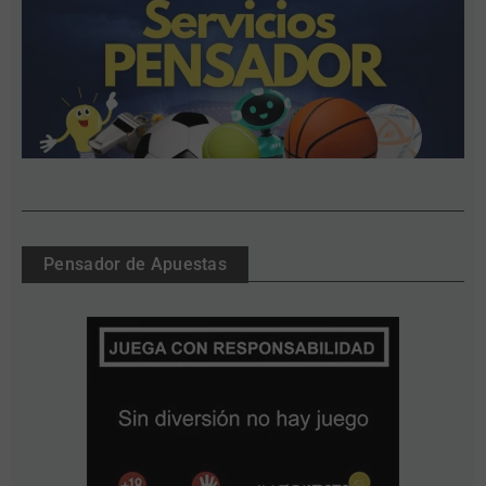
Pensador de Apuestas