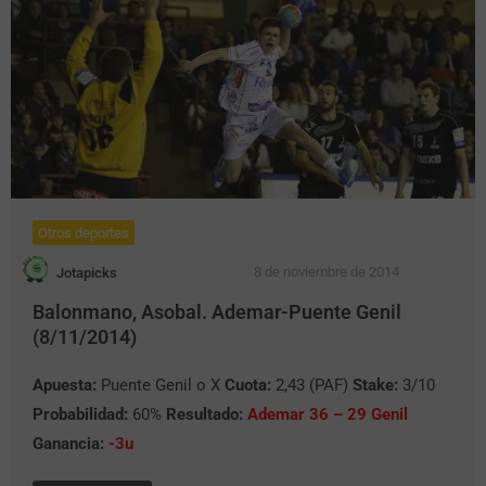
Otros deportes
8 de noviembre de 2014
Jotapicks
Balonmano, Asobal. Ademar-Puente Genil
(8/11/2014)
Apuesta:
Puente Genil o X
Cuota:
2,43 (PAF)
Stake:
3/10
Probabilidad:
60%
Resultado:
Ademar 36 – 29 Genil
Ganancia:
-3u