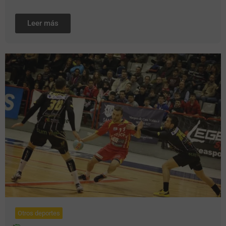
Leer más
Otros deportes