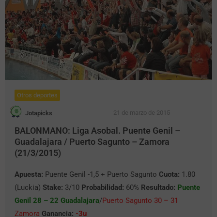
Otros deportes
21 de marzo de 2015
Jotapicks
BALONMANO: Liga Asobal. Puente Genil –
Guadalajara / Puerto Sagunto – Zamora
(21/3/2015)
Apuesta:
Puente Genil -1,5 + Puerto Sagunto
Cuota:
1.80
(Luckia)
Stake:
3/10
Probabilidad:
60%
Resultado:
Puente
Genil 28 – 22 Guadalajara
/
Puerto Sagunto 30 – 31
Zamora
Ganancia:
-3u