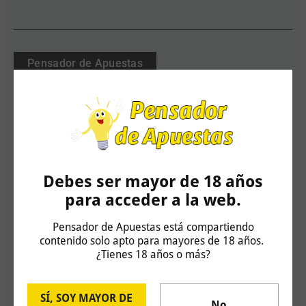
Pensador de Apuestas
Debes ser mayor de 18 años
para acceder a la web.
Pensador de Apuestas está compartiendo
contenido solo apto para mayores de 18 años.
Nuestro Canal Telegram
¿Tienes 18 años o más?
SÍ, SOY MAYOR DE
No