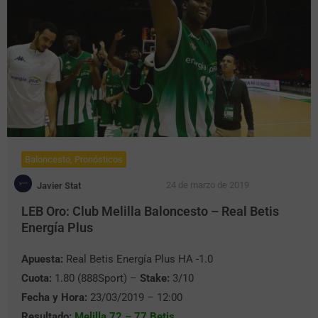
Baloncesto
,
Pronósticos
24 de marzo de 2019
Javier Stat
LEB Oro: Club Melilla Baloncesto – Real Betis
Energía Plus
Apuesta:
Real Betis Energía Plus HA -1.0
Cuota:
1.80 (888Sport) –
Stake:
3/10
Fecha y Hora:
23/03/2019 – 12:00
Resultado:
Melilla 72 – 77 Betis