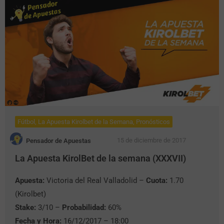
Fútbol
,
La Apuesta Kirolbet de la Semana
,
Pronósticos
15 de diciembre de 2017
Pensador de Apuestas
La Apuesta KirolBet de la semana (XXXVII)
Apuesta:
Victoria del Real Valladolid –
Cuota:
1.70
(Kirolbet)
Stake:
3/10 –
Probabilidad:
60%
Fecha y Hora:
16/12/2017 – 18:00