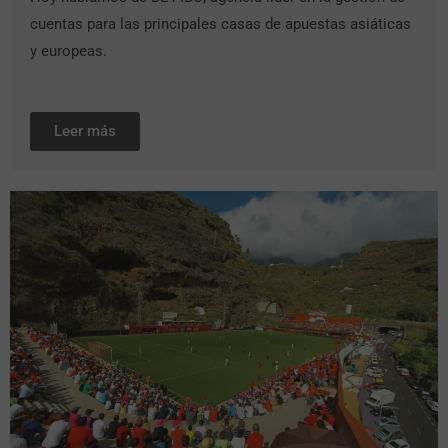
cuentas para las principales casas de apuestas asiáticas
y europeas.
Leer más