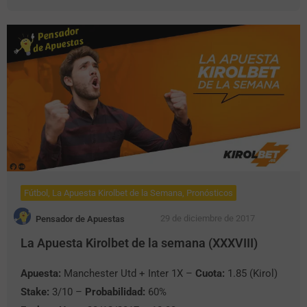
Fútbol
,
La Apuesta Kirolbet de la Semana
,
Pronósticos
29 de diciembre de 2017
Pensador de Apuestas
La Apuesta Kirolbet de la semana (XXXVIII)
Apuesta:
Manchester Utd + Inter 1X –
Cuota:
1.85 (Kirol)
Stake:
3/10 –
Probabilidad:
60%