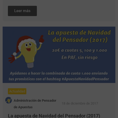
Leer más
Actualidad
Administración de Pensador
18 de diciembre de 2017
de Apuestas
La apuesta de Navidad del Pensador (2017)