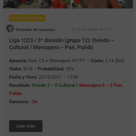
Fútbol
,
Pronósticos
22 de diciembre de 2017
Pensador de Apuestas
Liga 1|2|3 / 3ª división (grupo 12): Oviedo –
Cultural / Mensajero – Pan. Pulido
Apuesta:
Over 1,5 + Mensajero HT/FT –
Cuota:
2.14 (Bet)
Stake:
3/10 –
Probabilidad:
55%
Fecha y Hora:
23/12/2017 – 13:00
Resultado:
Oviedo 3 – 0 Cultural
/
Mensajero 0 – 2 Pan.
Pulido
Ganancia:
-3u
Leer más