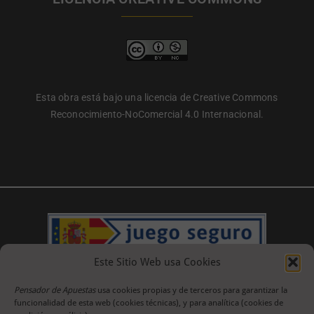
Esta obra está bajo una licencia de Creative Commons
Reconocimiento-NoComercial 4.0 Internacional.
Este Sitio Web usa Cookies
Pensador de Apuestas
usa cookies propias y de terceros para garantizar la
funcionalidad de esta web (cookies técnicas), y para analítica (cookies de