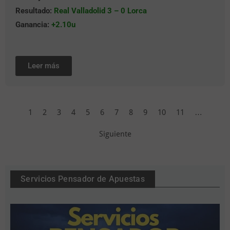
Resultado:
Real Valladolid 3 – 0 Lorca
Ganancia:
+2.10u
Leer más
1
2
3
4
5
6
7
8
9
10
11
…
Siguiente
Servicios Pensador de Apuestas