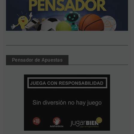
Pensador de Apuestas