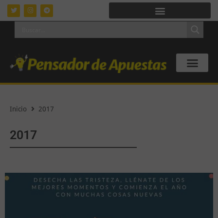
Inicio
2017
2017