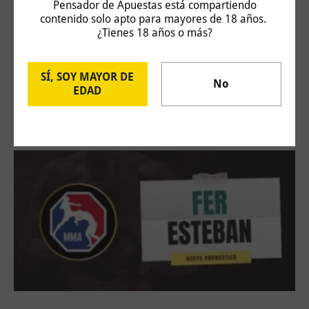
Pensador de Apuestas está compartiendo
contenido solo apto para mayores de 18 años.
¿Tienes 18 años o más?
SÍ, SOY MAYOR DE
Challenger Hagen: Carlos Taberner vs Juan
No
EDAD
Bautista Torres
4 de agosto de 2026