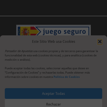
Este Sitio Web usa Cookies
Pensador de Apuestas
usa cookies propias y de terceros para garantizar la
funcionalidad de esta web (cookies técnicas), y para analítica (cookies de
medición o análisis).
Puede aceptar todas las cookies, seleccionar aquellas que desee en
“Configuración de Cookies” y rechazarlas todas. Puede obtener más
información sobre cookies en nuestra
Política de Cookies
Aceptar Todas
Rechazar