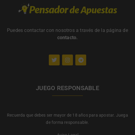
Puedes contactar con nosotros a través de la página de
contacto
.
JUEGO RESPONSABLE
Recuerda que debes ser mayor de 18 años para apostar. Juega
de forma responsable.
Aviso Legal