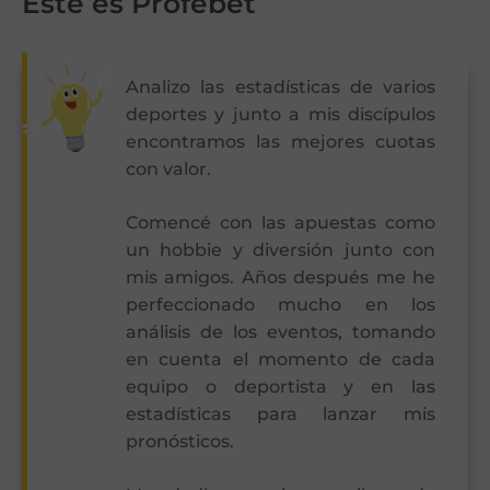
Este es Profebet
Analizo las estadísticas de varios
deportes y junto a mis discípulos
encontramos las mejores cuotas
con valor.
Comencé con las apuestas como
un hobbie y diversión junto con
mis amigos. Años después me he
perfeccionado mucho en los
análisis de los eventos, tomando
en cuenta el momento de cada
equipo o deportista y en las
estadísticas para lanzar mis
pronósticos.