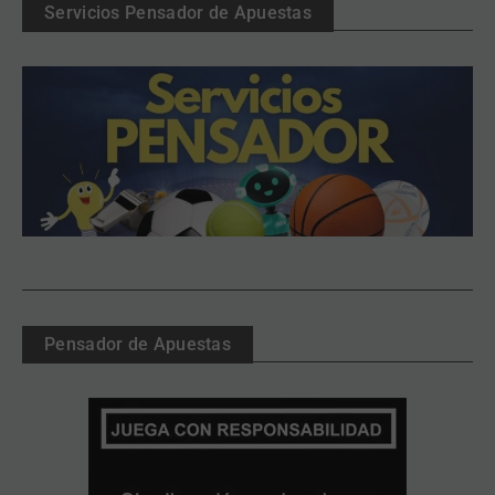
Servicios Pensador de Apuestas
Pensador de Apuestas