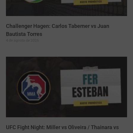
Challenger Hagen: Carlos Taberner vs Juan
Bautista Torres
4 de agosto de 2026
UFC Fight Night: Miller vs Oliveira / Thainara vs