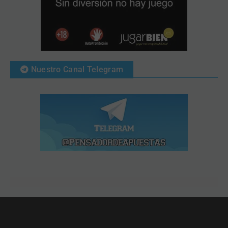
Nuestro Canal Telegram