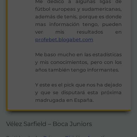
Me dedico a algunas ligas de
fútbol europeas y sudamericanas,
además de tenis, porque es donde
mas información tengo, pueden
ver mis resultados en
profebet.blogabet.com
Me baso mucho en las estadísticas
y mis conocimientos, pero con los
años también tengo informantes.
Y este es el pick que nos ha dejado
y que se disputará esta próxima
madrugada en España.
Vélez Sarfield – Boca Juniors