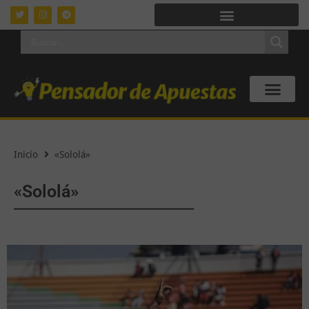
Inicio
«Sololá»
«Sololá»