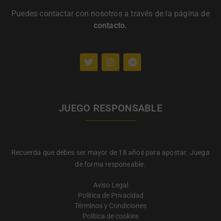
Puedes contactar con nosotros a través de la página de
contacto
.
JUEGO RESPONSABLE
Recuerda que debes ser mayor de 18 años para apostar. Juega
de forma responsable.
Aviso Legal
Política de Privacidad
Términos y Condiciones
Política de cookies