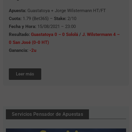
Apuesta:
Guastatoya + Jorge Wilstermann HT/FT
Cuota:
1.79 (Bet365) –
Stake:
2/10
Fecha y Hora:
15/08/2021 – 23:00
Resultado:
Guastatoya 0 – 0 Sololá
/
J. Wilstermann 4 –
0 San José (0-0 HT)
Ganancia:
-2u
Leer más
Servicios Pensador de Apuestas