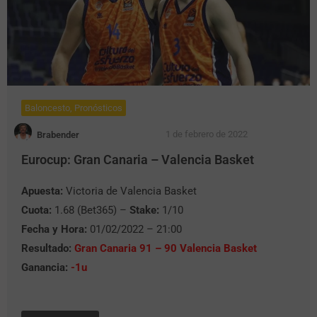
Baloncesto
,
Pronósticos
1 de febrero de 2022
Brabender
Eurocup: Gran Canaria – Valencia Basket
Apuesta:
Victoria de Valencia Basket
Cuota:
1.68 (Bet365) –
Stake:
1/10
Fecha y Hora:
01/02/2022 – 21:00
Resultado:
Gran Canaria 91 – 90 Valencia Basket
Ganancia:
-1u