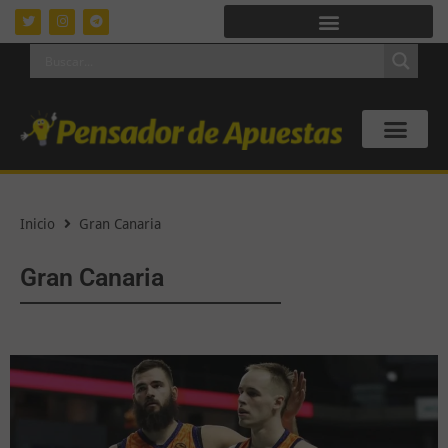
Inicio
Gran Canaria
Gran Canaria