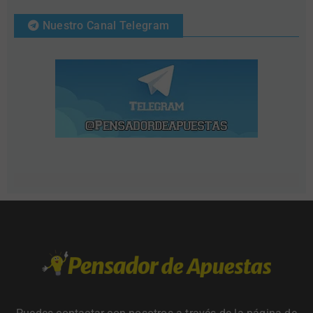
Nuestro Canal Telegram