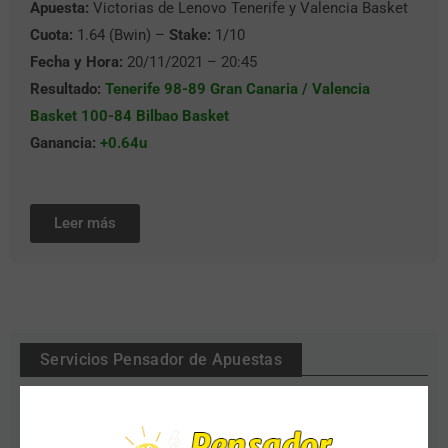
Apuesta:
Victorias de Lenovo Tenerife y Valencia Basket
Cuota:
1.64 (Bwin) –
Stake:
1/10
Fecha y Hora:
20/11/2021 – 20:45
Resultado:
Tenerife 98-89 Gran Canaria / Valencia
Basket 100-84 Bilbao Basket
Ganancia:
+0.64u
Leer más
Servicios Pensador de Apuestas