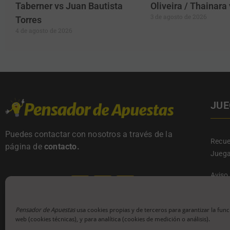
Taberner vs Juan Bautista
Oliveira / Thainar
3 de agosto de 2026
Torres
4 de agosto de 2026
JUE
Puedes contactar con nosotros a través de la
Recue
página de
contacto
.
Juega
Aviso
Políti
Térmi
Políti
Pensador de Apuestas
usa cookies propias y de terceros para garantizar la func
web (cookies técnicas), y para analítica (cookies de medición o análisis).