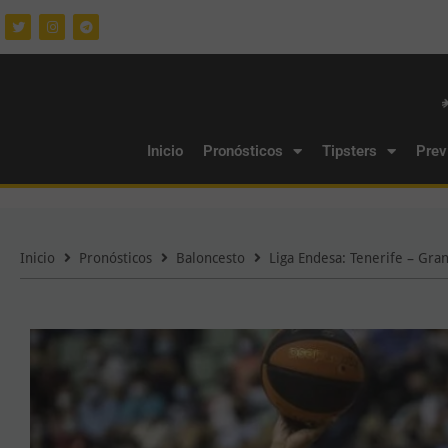
Inicio
Pronósticos
Tipsters
Prev
Inicio
Pronósticos
Baloncesto
Liga Endesa: Tenerife – Gran