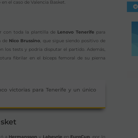
 en el caso de Valencia Basket.
 con toda la plantilla de
Lenovo Tenerife
para
a de
Nico Brussino
, que sigue siendo positivo de
 los tests y podría disputar el partido. Además,
ura fibrilar en el bíceps femoral de su pierna
nco victorias para Tenerife y un único
asket
ró a
Hermansson
y
Labeyrie
en
EuroCup
, por lo