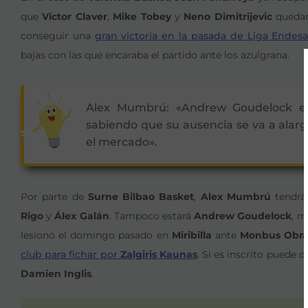
que
Víctor Claver
,
Mike Tobey
y
Neno Dimitrijevic
quedan
conseguir una
gran victoria en la pasada de Liga Endes
bajas con las que encaraba el partido ante los azulgrana.
Alex Mumbrú: «Andrew Goudelock es
sabiendo que su ausencia se va a alar
el mercado».
Por parte de
Surne Bilbao Basket
,
Alex Mumbrú
tendrá 
Rigo
y
Álex Galán
. Tampoco estará
Andrew Goudelock
, m
lesionó el domingo pasado en
Miribilla
ante
Monbus Obra
club para fichar por
Zalgiris Kaunas
. Si es inscrito puede d
Damien Inglis
.