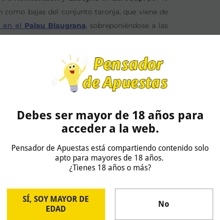
 como bajas del conjunto taronja, que viene de
a en el
Palau Blaugrana
, sobreponiéndose a las
 el máximo anotador del equipo y
gar por su lesión estamos buscando en
Debes ser mayor de 18 años para
acceder a la web.
que afrontar el partido sin
Álex Reyes
,
Tomeu
Pensador de Apuestas está compartiendo contenido solo
áximo anotador de los hombres de negro, que se
apto para mayores de 18 años.
¿Tienes 18 años o más?
doiro
.
Regimantas Miniotas
ha abandonado el
ebutar en el conjunto bilbaíno el ala-pívot francés
SÍ, SOY MAYOR DE
No
EDAD