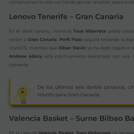
complicarnos la vida con hándicaps tan amplios, sobre todo
Lenovo Tenerife – Gran Canaria
En el derbi canario, mientras
Txus Vidorreta
podrá contar
recibir a
Gran Canaria
,
Porfi Fisac
seguirá teniendo la baj
Covid-19, mientras que
Oliver Stevic
ya ha dado negativo en
Andrew Albicy
está prácticamente descartado por una rot
izquierda.
De los últimos seis derbis canarios, ci
triunfo para Gran Canaria.
Valencia Basket – Surne Bilbao B
En el caso de
Valencia Basket
,
Joan Peñarroya
ya recupe