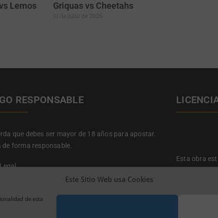
a vs Lemos
Griquas vs Cheetahs
31 de julio de 2026
GO RESPONSABLE
LICENCI
rda que debes ser mayor de 18 años para apostar.
 de forma responsable.
Esta obra es
 Legal
Reconocimien
ca de Privacidad
Este Sitio Web usa Cookies
nos y Condiciones
ca de cookies
ionalidad de esta