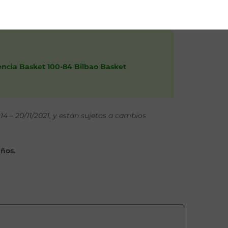
cia Basket
lencia Basket 100-84 Bilbao Basket
4 – 20/11/2021, y están sujetas a cambios
años.