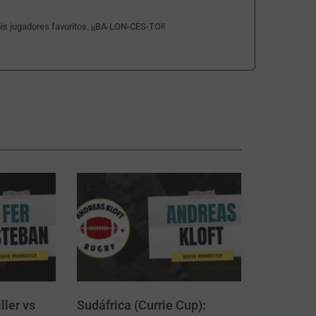
is jugadores favoritos. ¡¡BA-LON-CES-TO!!
ller vs
Sudáfrica (Currie Cup):