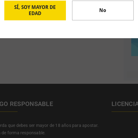
SÍ, SOY MAYOR DE
No
EDAD
GO RESPONSABLE
LICENCI
rda que debes ser mayor de 18 años para apostar.
 de forma responsable.