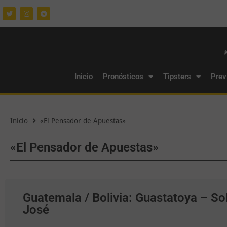
Inicio
Pronósticos
Tipsters
Prev
Inicio
«El Pensador de Apuestas»
«El Pensador de Apuestas»
Guatemala / Bolivia: Guastatoya – So
José