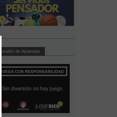
ensador de Apuestas