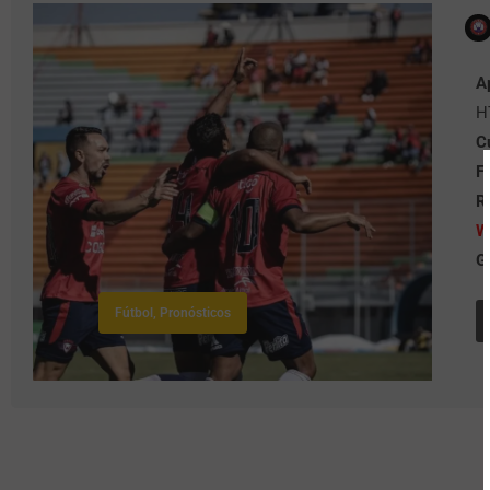
A
H
C
F
R
W
G
Fútbol
,
Pronósticos