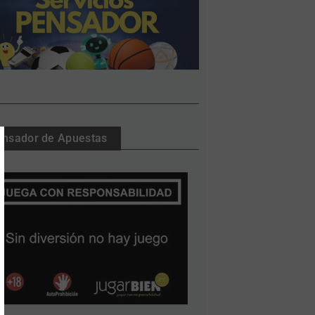
ensador de Apuestas