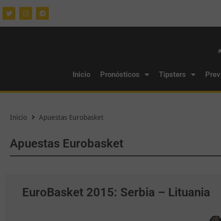
Inicio
Pronósticos
Tipsters
Prev
Inicio
Apuestas Eurobasket
Apuestas Eurobasket
EuroBasket 2015: Serbia – Lituania