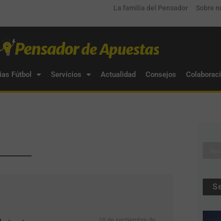
La familia del Pensador
Sobre n
ias Fútbol
Servicios
Actualidad
Consejos
Colaborac
Se
18 de septiembre de