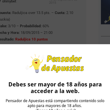
ohmybet
2015
puesta:
Raduljica over 13.5 pts. –
Cuota:
2.10
Luckia)
take:
3/10 –
Probabilidad:
60%
echa y Hora:
18/09/2015 – 21:00
esultado:
Raduljica 10 puntos
anancia:
-3u
P
Leer más
Debes ser mayor de 18 años para
slovaquia a cuota 4
acceder a la web.
Pensador de Apuestas está compartiendo contenido solo
Administración de
3 de septiembre de
apto para mayores de 18 años.
2015
Pensador de Apuestas