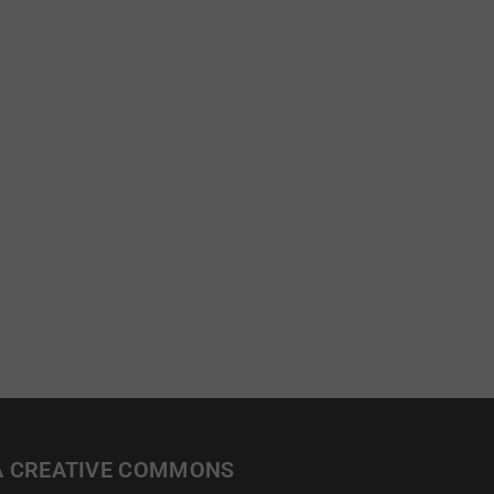
A CREATIVE COMMONS