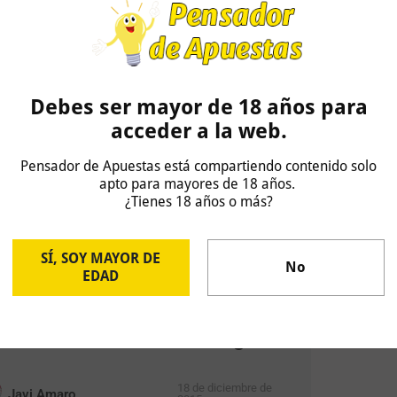
Javi Amaro
6 de mayo de 2016
puesta:
Leganés + Real Zaragoza –
Cuota:
2,46
etfair)
take:
3/10 –
Probabilidad:
55%
Debes ser mayor de 18 años para
echa y Hora:
08/05/2016 – 18:00
acceder a la web.
esultado:
Leganés 2 – 2 Numancia
/
Zaragoza
– 0 Bilbao Athletic
Pensador de Apuestas está compartiendo contenido solo
apto para mayores de 18 años.
anancia:
-3u
¿Tienes 18 años o más?
Leer más
SÍ, SOY MAYOR DE
No
EDAD
a / Gimnàstic – Real Zaragoza
18 de diciembre de
Javi Amaro