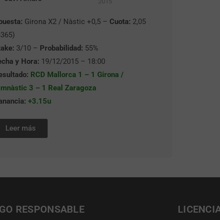
2015
puesta:
Girona X2 / Nàstic +0,5 –
Cuota:
2,05
B365)
take:
3/10 –
Probabilidad:
55%
echa y Hora:
19/12/2015 – 18:00
esultado:
RCD Mallorca 1 – 1 Girona /
imnàstic 3 – 1 Real Zaragoza
anancia:
+3.15u
Leer más
GO RESPONSABLE
LICENCI