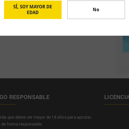
SÍ, SOY MAYOR DE
No
EDAD
GO RESPONSABLE
LICENCI
rda que debes ser mayor de 18 años para apostar.
 de forma responsable.