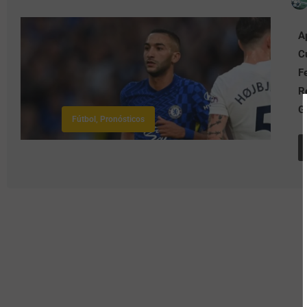
A
C
F
R
G
Fútbol
,
Pronósticos