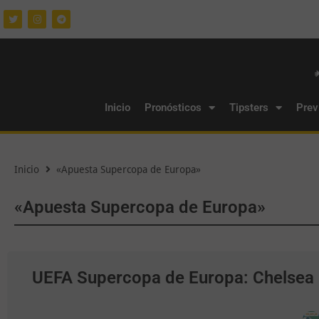
Inicio
Pronósticos
Tipsters
Prev
Inicio
«Apuesta Supercopa de Europa»
«Apuesta Supercopa de Europa»
UEFA Supercopa de Europa: Chelsea – 