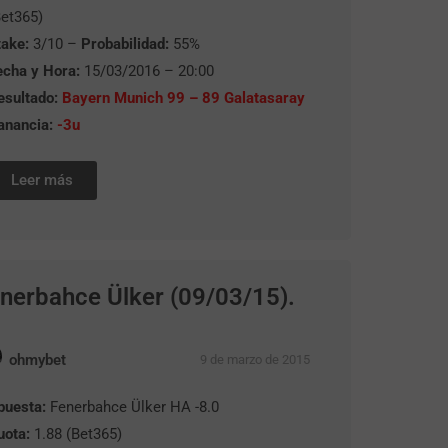
Bet365)
take:
3/10 –
Probabilidad:
55%
echa y Hora:
15/03/2016 – 20:00
esultado:
Bayern Munich 99 – 89 Galatasaray
anancia:
-3u
Leer más
erbahce Ülker (09/03/15).
ohmybet
9 de marzo de 2015
puesta:
Fenerbahce Ülker HA -8.0
uota:
1.88 (Bet365)