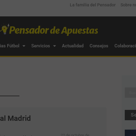
La familia del Pensador
Sobre n
ias Fútbol
Servicios
Actualidad
Consejos
Colaborac
Se
al Madrid
22 de octubre de