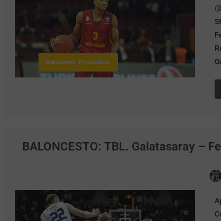
(
S
F
R
G
Baloncesto
,
Pronósticos
BALONCESTO: TBL. Galatasaray – Fen
A
C