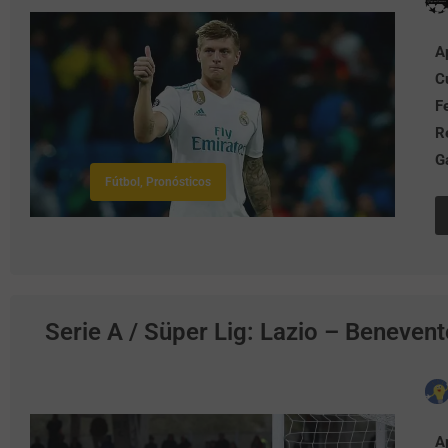
A
C
F
R
G
Fútbol
,
Pronósticos
Serie A / Süper Lig: Lazio – Beneven
A