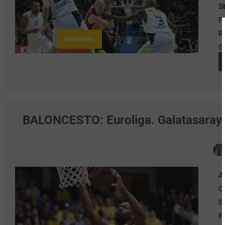
S
P
R
Baloncesto
G
BALONCESTO: Euroliga. Galatasaray 
A
C
S
P