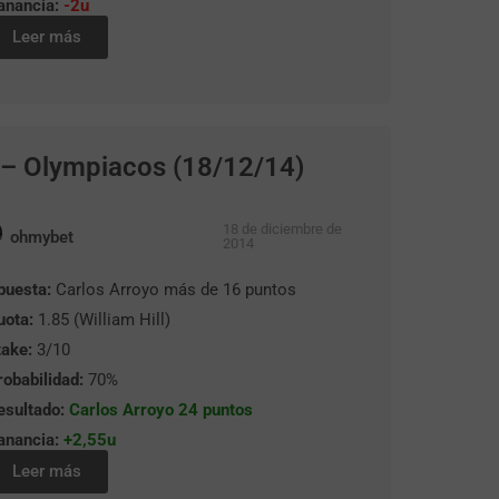
anancia:
-2u
Leer más
 – Olympiacos (18/12/14)
18 de diciembre de
ohmybet
2014
puesta:
Carlos Arroyo más de 16 puntos
uota:
1.85 (William Hill)
take:
3/10
robabilidad:
70%
esultado:
Carlos Arroyo 24 puntos
anancia:
+2,55u
Leer más