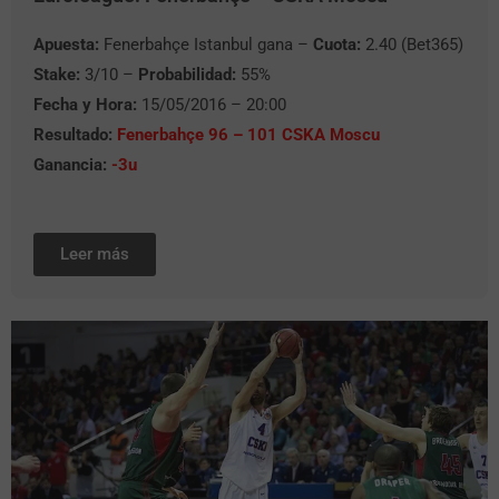
Apuesta:
Fenerbahçe Istanbul gana –
Cuota:
2.40 (Bet365)
Stake:
3/10 –
Probabilidad:
55%
Fecha y Hora:
15/05/2016 – 20:00
Resultado:
Fenerbahçe 96 – 101 CSKA Moscu
Ganancia:
-3u
Leer más