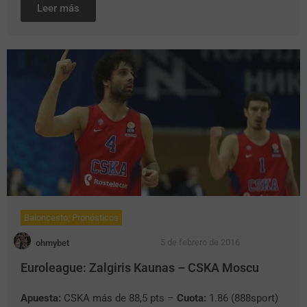
Leer más
Baloncesto
,
Pronósticos
5 de febrero de 2016
ohmybet
Euroleague: Zalgiris Kaunas – CSKA Moscu
Apuesta:
CSKA más de 88,5 pts –
Cuota:
1.86 (888sport)