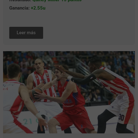
Ganancia:
+2.55u
Leer más