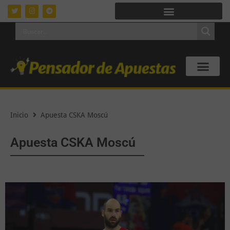
Inicio
Apuesta CSKA Moscú
Apuesta CSKA Moscú