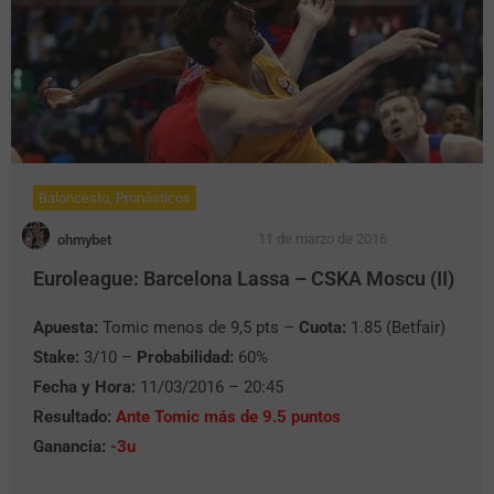
Baloncesto
,
Pronósticos
11 de marzo de 2016
ohmybet
Euroleague: Barcelona Lassa – CSKA Moscu (II)
Apuesta:
Tomic menos de 9,5 pts –
Cuota:
1.85 (Betfair)
Stake:
3/10 –
Probabilidad:
60%
Fecha y Hora:
11/03/2016 – 20:45
Resultado:
Ante Tomic más de 9.5 puntos
Ganancia:
-3u