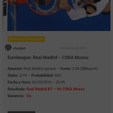
Baloncesto
,
Pronósticos
2 de marzo de 2016
ohmybet
Euroleague: Real Madrid – CSKA Moscu
Apuesta:
Real Madrid ganará –
Cuota:
2.04 (888sport)
Stake:
3/10 –
Probabilidad:
60%
Fecha y Hora:
02/03/2016 – 20:45
Resultado:
Real Madrid 87 – 96 CSKA Moscu
Ganancia:
-3u