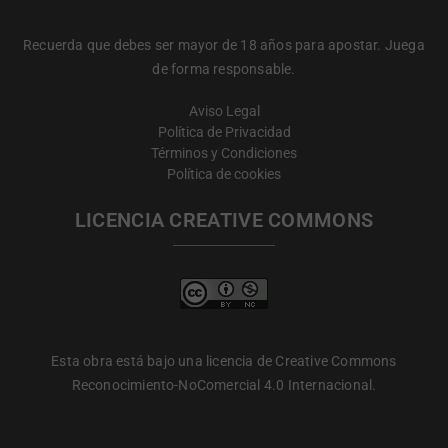
Recuerda que debes ser mayor de 18 años para apostar. Juega
de forma responsable.
Aviso Legal
Política de Privacidad
Términos y Condiciones
Política de cookies
LICENCIA CREATIVE COMMONS
Esta obra está bajo una licencia de Creative Commons
Reconocimiento-NoComercial 4.0 Internacional.