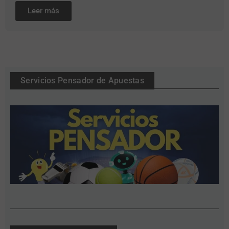
Leer más
Servicios Pensador de Apuestas