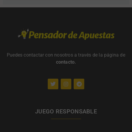
Puedes contactar con nosotros a través de la página de
contacto
.
JUEGO RESPONSABLE