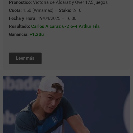
Pronóstico:
Victoria de Alcaraz y Over 17,5 juegos
Cuota:
1.60 (Winamax) –
Stake:
2/10
Fecha y Hora:
19/04/2025 – 16:00
Resultado:
Carlos Alcaraz 6-2 6-4 Arthur Fils
Ganancia:
+1.20u
Leer más