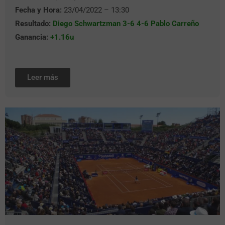
Fecha y Hora:
23/04/2022 – 13:30
Resultado:
Diego Schwartzman 3-6 4-6 Pablo Carreño
Ganancia:
+1.16u
Leer más