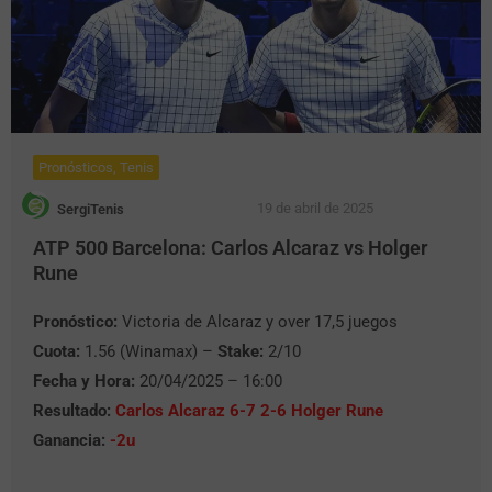
Pronósticos
,
Tenis
19 de abril de 2025
SergiTenis
ATP 500 Barcelona: Carlos Alcaraz vs Holger
Rune
Pronóstico:
Victoria de Alcaraz y over 17,5 juegos
Cuota:
1.56 (Winamax) –
Stake:
2/10
Fecha y Hora:
20/04/2025 – 16:00
Resultado:
Carlos Alcaraz 6-7 2-6 Holger Rune
Ganancia:
-2u