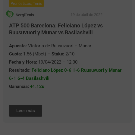
Pronósticos
,
Tenis
19 de abril de 2022
SergiTenis
ATP 500 Barcelona: Feliciano López vs
Ruusuvuori y Munar vs Basilashvili
Apuesta:
Victoria de Ruusuvuori + Munar
Cuota:
1.56 (Mbet) –
Stake:
2/10
Fecha y Hora:
19/04/2022 – 12:30
Resultado:
Feliciano López 0-6 1-6 Ruusuvuori y Munar
6-1 6-4 Basilashvili
Ganancia:
+1.12u
Leer más