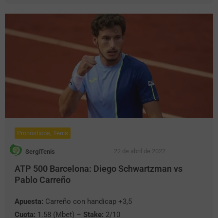
Pronósticos
,
Tenis
22 de abril de 2022
SergiTenis
ATP 500 Barcelona: Diego Schwartzman vs
Pablo Carreño
Apuesta:
Carreño con handicap +3,5
Cuota:
1.58 (Mbet) –
Stake:
2/10