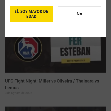
Bautista Torres
4 de agosto de 2026
SÍ, SOY MAYOR DE
No
EDAD
UFC Fight Night: Miller vs Oliveira / Thainara vs
Lemos
3 de agosto de 2026