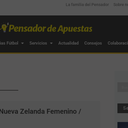
La familia del Pensador
Sobre n
ias Fútbol
Servicios
Actualidad
Consejos
Colaborac
Se
Nueva Zelanda Femenino /