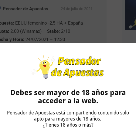
Pensador de Apuestas
24 de julio de 2021
puesta:
EEUU femenino -2,5 HA + España
uota:
2.00 (Winamax) –
Stake:
2/10
echa y Hora:
24/07/2021 – 12:30
esultado:
EEUU Fem. 6-1 Nueva Zelanda Fem.
 España 1-0 Australia
P
anancia:
+2.00u
Leer más
Debes ser mayor de 18 años para
acceder a la web.
Pensador de Apuestas está compartiendo contenido solo
 el fútbol internacional
apto para mayores de 18 años.
¿Tienes 18 años o más?
Juan Luis
31 de julio de 2015