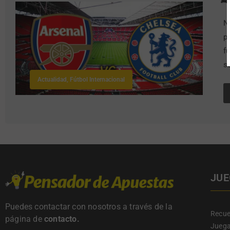
N
pr
fú
s
Actualidad
,
Fútbol Internacional
JUE
Puedes contactar con nosotros a través de la
Recue
página de
contacto
.
Juega