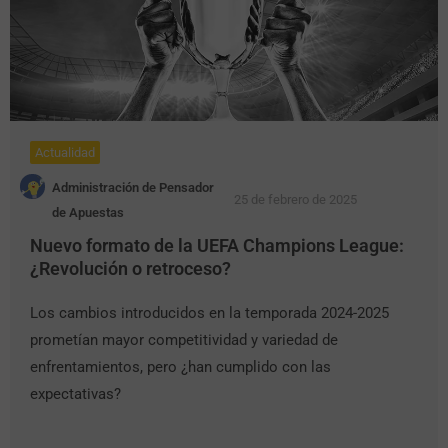
Actualidad
Administración de Pensador
25 de febrero de 2025
de Apuestas
Nuevo formato de la UEFA Champions League:
¿Revolución o retroceso?
Los cambios introducidos en la temporada 2024-2025
prometían mayor competitividad y variedad de
enfrentamientos, pero ¿han cumplido con las
expectativas?