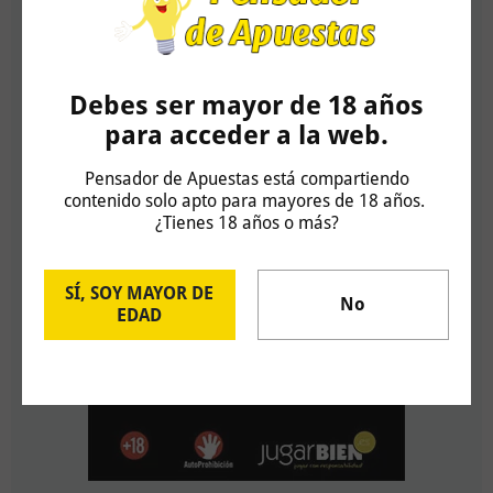
Debes ser mayor de 18 años
para acceder a la web.
Pensador de Apuestas está compartiendo
contenido solo apto para mayores de 18 años.
Pensador de Apuestas
¿Tienes 18 años o más?
SÍ, SOY MAYOR DE
No
EDAD