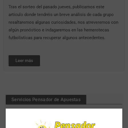
Tras el sorteo del pasado jueves, publicamos este
artículo donde tendréis un breve análisis de cada grupo
resaltaremos algunas curiosidades, nos atreveremos con
algún pronóstico e indagaremos en las hemerotecas
futbolísticas para recuperar algunos antecedentes.
Leer más
Servicios Pensador de Apuestas