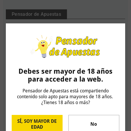
Pensador de Apuestas
Debes ser mayor de 18 años
para acceder a la web.
Pensador de Apuestas está compartiendo
Nuestro Canal Telegram
contenido solo apto para mayores de 18 años.
¿Tienes 18 años o más?
SÍ, SOY MAYOR DE
No
EDAD