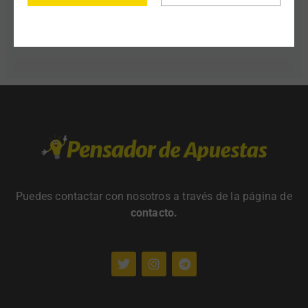
Puedes contactar con nosotros a través de la página de
contacto
.