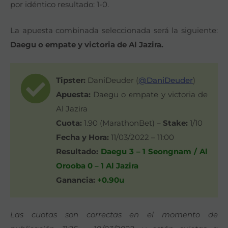
por idéntico resultado: 1-0.
La apuesta combinada seleccionada será la siguiente:
Daegu o empate y victoria de Al Jazira.
Tipster:
DaniDeuder (
@DaniDeuder
)
Apuesta:
Daegu o empate y victoria de
Al Jazira
Cuota:
1.90 (MarathonBet) –
Stake:
1/10
Fecha y Hora:
11/03/2022 – 11:00
Resultado:
Daegu 3 – 1 Seongnam / Al
Orooba 0 – 1 Al Jazira
Ganancia:
+0.90u
Las cuotas son correctas en el momento de