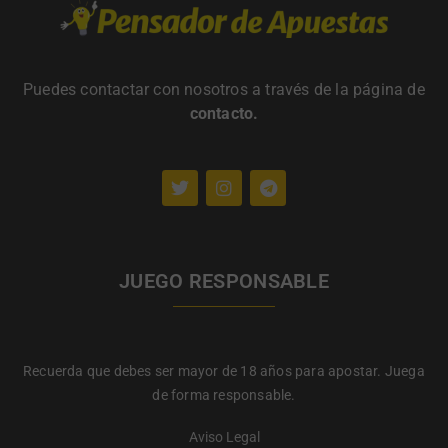
Puedes contactar con nosotros a través de la página de
contacto
.
JUEGO RESPONSABLE
Recuerda que debes ser mayor de 18 años para apostar. Juega
de forma responsable.
Aviso Legal