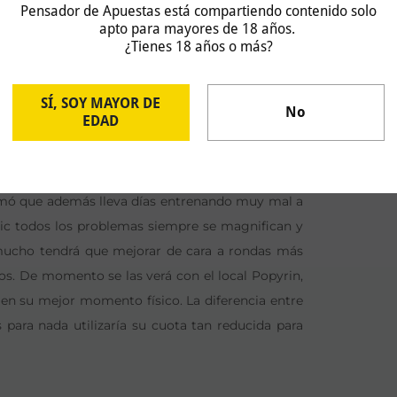
Pensador de Apuestas está compartiendo contenido solo
o que ha vivido de los constantes errores de su
apto para mayores de 18 años.
temporada anterior y si no la recupera Tiafoe no
¿Tienes 18 años o más?
SÍ, SOY MAYOR DE
No
EDAD
as dudas con su victoria nada convincente en 4
s de los previstos. El serbio ya mostró carencias
firmó que además lleva días entrenando muy mal a
vic todos los problemas siempre se magnifican y
mucho tendrá que mejorar de cara a rondas más
os. De momento se las verá con el local Popyrin,
en su mejor momento físico. La diferencia entre
ara nada utilizaría su cuota tan reducida para