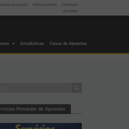
uestro proyecto
Valoraciones
Contacto
Acceder
iones
Estadísticas
Casas de Apuestas
ervicios Pensador de Apuestas