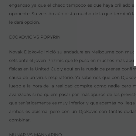
engañoso ya que el checo tampoco es que haya brillado sin
oponente. Su versión aún dista mucho de la que terminó la 
le dará opción.
DJOKOVIC VS POPYRIN
Novak Djokovic inició su andadura en Melbourne con much
sets ante el joven Prizmic que le puso en muchos más apuro
físicas en la United Cup y aquí en la rueda de prensa con
causa de un virus respiratorio. Ya sabemos que con Djoko
luego a la hora de la realidad compite como nadie pero 
avanzadas si no quiere pasar por más apuros de los previst
que tenísticamente es muy inferior y que además no llega 
ambos es abismal pero con un Djokovic con tantas dudas p
combinar.
MUNAR VS MANNARINO