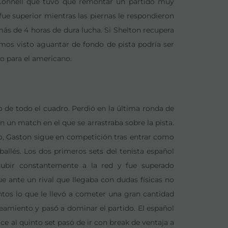
’Connell que tuvo que remontar un partido muy
 fue superior mientras las piernas le respondieron
ás de 4 horas de dura lucha. Si Shelton recupera
emos visto aguantar de fondo de pista podría ser
o para el americano.
 de todo el cuadro. Perdió en la última ronda de
en un match en el que se arrastraba sobre la pista.
o, Gaston sigue en competición tras entrar como
ballés. Los dos primeros sets del tenista español
subir constantemente a la red y fue superado
ue ante un rival que llegaba con dudas físicas no
ntos lo que le llevó a cometer una gran cantidad
nteamiento y pasó a dominar el partido. El español
ace al quinto set pasó de ir con break de ventaja a