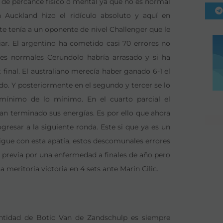
 de percance físico o mental ya que no es normal
 Auckland hizo el ridículo absoluto y aquí en
e tenía a un oponente de nivel Challenger que le
iar. El argentino ha cometido casi 70 errores no
nes normales Cerundolo habría arrasado y si ha
final. El australiano merecía haber ganado 6-1 el
ado. Y posteriormente en el segundo y tercer se lo
 mínimo de lo mínimo. En el cuarto parcial el
 han terminado sus energías. Es por ello que ahora
gresar a la siguiente ronda. Este si que ya es un
sigue con esta apatía, estos descomunales errores
a previa por una enfermedad a finales de año pero
eritoria victoria en 4 sets ante Marin Cilic.
entidad de Botic Van de Zandschulp es siempre