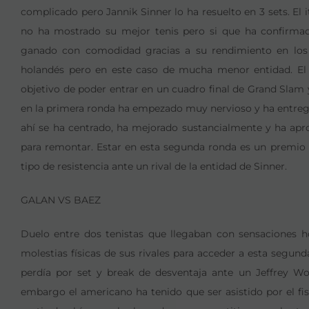
complicado pero Jannik Sinner lo ha resuelto en 3 sets. El 
no ha mostrado su mejor tenis pero si que ha confirmad
ganado con comodidad gracias a su rendimiento en los 
holandés pero en este caso de mucha menor entidad. El
objetivo de poder entrar en un cuadro final de Grand Slam
en la primera ronda ha empezado muy nervioso y ha entrega
ahí se ha centrado, ha mejorado sustancialmente y ha ap
para remontar. Estar en esta segunda ronda es un premio 
tipo de resistencia ante un rival de la entidad de Sinner.
GALAN VS BAEZ
Duelo entre dos tenistas que llegaban con sensaciones ho
molestias físicas de sus rivales para acceder a esta segund
perdía por set y break de desventaja ante un Jeffrey Wo
embargo el americano ha tenido que ser asistido por el fi