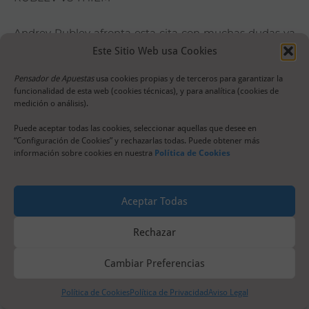
Andrey Rublev afronta esta cita con muchas dudas ya
Este Sitio Web usa Cookies
que en los dos primeros torneos de Adelaide ha caído
en la primera ronda. Delante tenía rivales de entidad
Pensador de Apuestas
usa cookies propias y de terceros para garantizar la
como Bautista y Kokkinakis pero aún así el ruso
funcionalidad de esta web (cookies técnicas), y para analítica (cookies de
medición o análisis).
defraudó en los momentos decisivos. Aquí debutará
ante un Dominic Thiem del que se espera que por fin
Puede aceptar todas las cookies, seleccionar aquellas que desee en
“Configuración de Cookies” y rechazarlas todas. Puede obtener más
arranque en este 2023 después de un último año en el
información sobre cookies en nuestra
Política de Cookies
que no ha podido recuperar su nivel de antes de la
lesión. A 5 sets Rublev debería imponer su
Aceptar Todas
superioridad pero el ruso es de los que muestra su
peor versión cuando las cosas se ajustan en los Grand
Rechazar
Slams y después de 2 derrotas seguidas no utilizaría su
Cambiar Preferencias
cuota para combinar ante un rival tan peligroso como
el austriaco.
Política de Cookies
Política de Privacidad
Aviso Legal