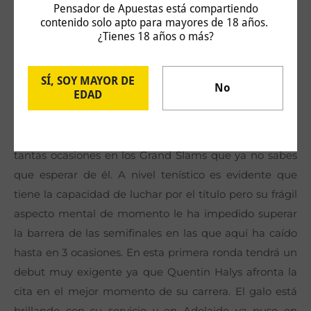
entidad como para verle a estas cuotas tan
Pensador de Apuestas está compartiendo
contenido solo apto para mayores de 18 años.
descabelladas.
¿Tienes 18 años o más?
TSITSIPAS VS HALYS
SÍ, SOY MAYOR DE
No
EDAD
Cuando se disputa una cita de estas características
Stefanos Tsitsipas siempre está llamado a ser
protagonista. Sin embargo es de los que ha fallado en
tantas ocasiones en los Grand Slams que ya no sabes
que esperar de él. A nivel tenístico es evidente que
tiene la capacidad de luchar por el título pero su frágil
aspecto mental de momento le ha impedido superar
la barrera de las semifinales en las que aquí ha caído
hasta en 3 ocasiones. En esta primera ronda tendrá un
debut muy exigente ya que Quentin Halys afronta la
cita en el mejor momento de su carrera. El galo está
brillando con su servicio y en Adelaide ya puso en