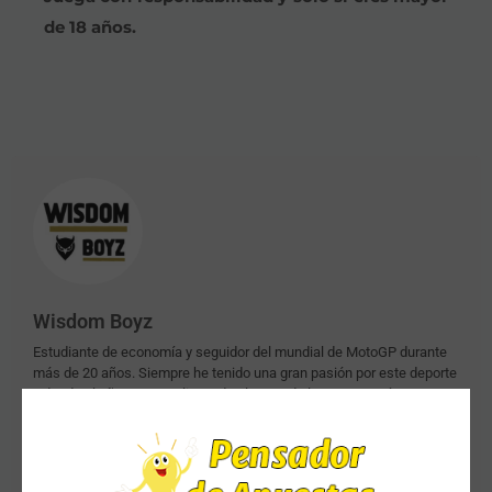
de 18 años.
Wisdom Boyz
Estudiante de economía y seguidor del mundial de MotoGP durante
más de 20 años. Siempre he tenido una gran pasión por este deporte
y desde el año 2016 analizo todos los GP de las 3 categorías
(MotoGP, Moto2 y Moto3), apostando y verificando los pronósticos
en plataformas como epicktips y sportsguru, donde actualmente
formo parte de los tipsters premium de la plataforma.