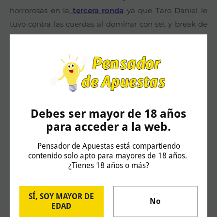
horrorosas en la
tercera ronda
ya que Taro Daniel le
tuvo contra las cuerdas al dominar con set y break de
ventaja. Y más bien fue por demérito del británico que
a la que se centró remontó el partido con facilidad.
Pero una vez en los octavos de final Norrie mostró su
mejor versión y no dio opción alguna a un Andrey
Rublev incapaz de plantearle la mínima dificultad.
Ahora el británico se jugará el acceso a las semifinales
Debes ser mayor de 18 años
contra un Frances Tiafoe que hasta la ronda anterior se
para acceder a la web.
estaba mostrando inexpugnable con su servicio y
deleitando con su juego agresivo. Pero en octavos saltó
Pensador de Apuestas está compartiendo
contenido solo apto para mayores de 18 años.
a la pista muy frío y tuvo que remontar un 3-0 adverso
¿Tienes 18 años o más?
ante un Tabilo que llegó a tener break points para
avanzarse con dos roturas de ventaja. A pesar de que
SÍ, SOY MAYOR DE
remontó y ganó en 2 parciales Tiafoe no convenció y
No
EDAD
mostró su peor versión de la semana. Ahora deberá