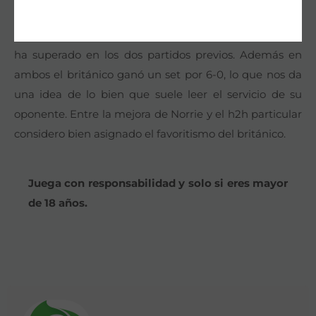
mejorar sustancialmente si quiere progresar ya que
Cameron Norrie le tiene tomada la medida ya que le
ha superado en los dos partidos previos. Además en
ambos el británico ganó un set por 6-0, lo que nos da
una idea de lo bien que suele leer el servicio de su
oponente. Entre la mejora de Norrie y el h2h particular
considero bien asignado el favoritismo del británico.
Juega con responsabilidad y solo si eres mayor
de 18 años.