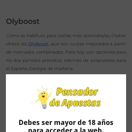
Olyboost
Como es habitual, para los/las más atrevidos/as, Olybet
ofrece las
Olyboost
, que son cuotas mejorados a partir
de mercados combinados. Para hoy, con opciones para
los dos partidos previstos, además de propuestas para
el España-Georgia de mañana.
Juega con responsabilidad y solo si eres mayor
de 18 años.
Debes ser mayor de 18 años
para acceder a la web.