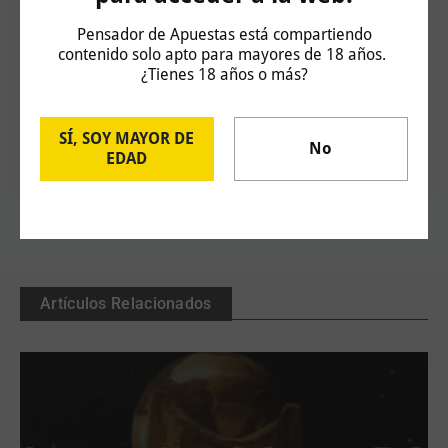
Pensador de Apuestas está compartiendo
contenido solo apto para mayores de 18 años.
¿Tienes 18 años o más?
SÍ, SOY MAYOR DE
No
Equipo del Pensador
EDAD
Artículos Relacionados