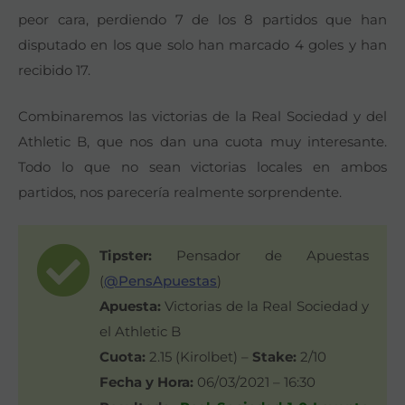
peor cara, perdiendo 7 de los 8 partidos que han
disputado en los que solo han marcado 4 goles y han
recibido 17.
Combinaremos las victorias de la Real Sociedad y del
Athletic B, que nos dan una cuota muy interesante.
Todo lo que no sean victorias locales en ambos
partidos, nos parecería realmente sorprendente.
Tipster:
Pensador de Apuestas
(
@PensApuestas
)
Apuesta:
Victorias de la Real Sociedad y
el Athletic B
Cuota:
2.15 (Kirolbet) –
Stake:
2/10
Fecha y Hora:
06/03/2021 – 16:30