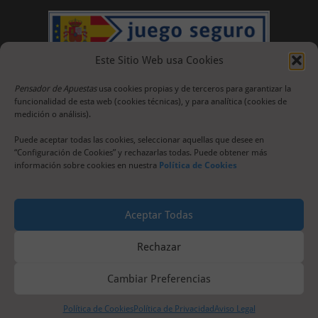
Este Sitio Web usa Cookies
Pensador de Apuestas
usa cookies propias y de terceros para garantizar la
funcionalidad de esta web (cookies técnicas), y para analítica (cookies de
medición o análisis).
Puede aceptar todas las cookies, seleccionar aquellas que desee en
“Configuración de Cookies” y rechazarlas todas. Puede obtener más
información sobre cookies en nuestra
Política de Cookies
Aceptar Todas
Rechazar
Cambiar Preferencias
Política de Cookies
Política de Privacidad
Aviso Legal