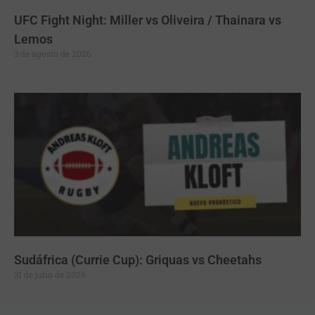
UFC Fight Night: Miller vs Oliveira / Thainara vs
Lemos
3 de agosto de 2026
Sudáfrica (Currie Cup): Griquas vs Cheetahs
31 de julio de 2026