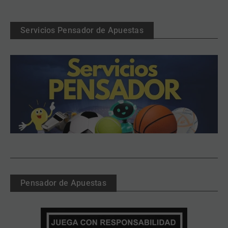
Servicios Pensador de Apuestas
Pensador de Apuestas