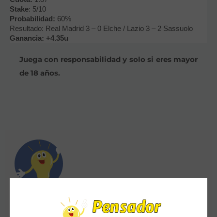
Stake
: 5/10
Probabilidad:
60%
Resultado: Real Madrid 3 – 0 Elche / Lazio 3 – 2 Sassuolo
Ganancia: +4.35u
Juega con responsabilidad y solo si eres mayor
de 18 años.
Pensador de Apuestas