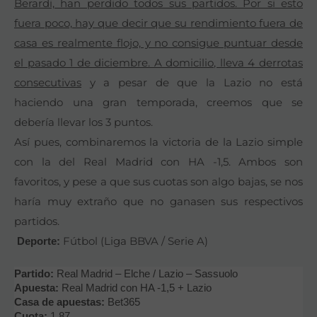
Berardi, han perdido todos sus partidos. Por si esto
fuera poco, hay que decir que su rendimiento fuera de
casa es realmente flojo, y no consigue puntuar desde
el pasado 1 de diciembre. A domicilio, lleva 4 derrotas
consecutivas
y a pesar de que la Lazio no está
haciendo una gran temporada, creemos que se
debería llevar los 3 puntos.
Así pues, combinaremos la victoria de la Lazio simple
con la del Real Madrid con HA -1,5. Ambos son
favoritos, y pese a que sus cuotas son algo bajas, se nos
haría muy extraño que no ganasen sus respectivos
partidos.
Fútbol (Liga BBVA / Serie A)
Deporte:
Partido:
Real Madrid – Elche / Lazio – Sassuolo
Apuesta:
Real Madrid con HA -1,5 + Lazio
Casa de apuestas:
Bet365
Cuota:
1.87