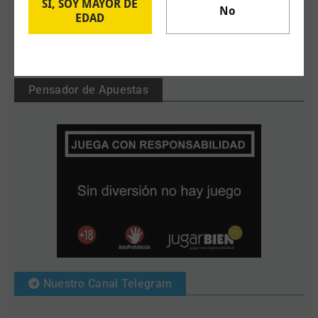
SÍ, SOY MAYOR DE
No
EDAD
Pensador de Apuestas
Nuestro Canal Telegram