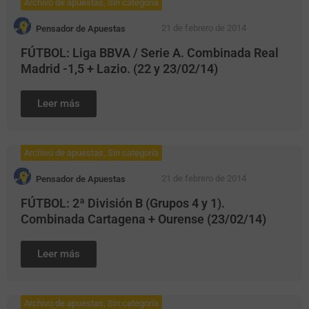
Archivo de apuestas
,
Sin categoría
21 de febrero de 2014
Pensador de Apuestas
FÚTBOL: Liga BBVA / Serie A. Combinada Real
Madrid -1,5 + Lazio. (22 y 23/02/14)
Leer más
Archivo de apuestas
,
Sin categoría
21 de febrero de 2014
Pensador de Apuestas
FÚTBOL: 2ª División B (Grupos 4 y 1).
Combinada Cartagena + Ourense (23/02/14)
Leer más
Archivo de apuestas
,
Sin categoría