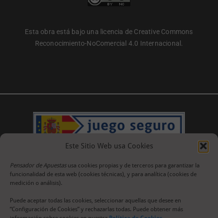
Esta obra está bajo una licencia de Creative Commons
Reconocimiento-NoComercial 4.0 Internacional.
Este Sitio Web usa Cookies
Pensador de Apuestas
usa cookies propias y de terceros para garantizar la
funcionalidad de esta web (cookies técnicas), y para analítica (cookies de
medición o análisis).
Puede aceptar todas las cookies, seleccionar aquellas que desee en
“Configuración de Cookies” y rechazarlas todas. Puede obtener más