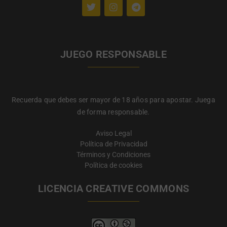
JUEGO RESPONSABLE
Recuerda que debes ser mayor de 18 años para apostar. Juega
de forma responsable.
Aviso Legal
Política de Privacidad
Términos y Condiciones
Política de cookies
LICENCIA CREATIVE COMMONS