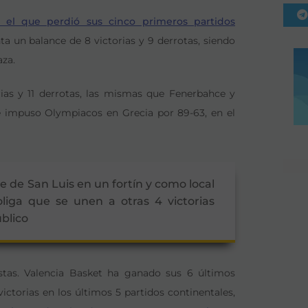
 el que perdió sus cinco primeros partidos
a un balance de 8 victorias y 9 derrotas, siendo
aza.
ias y 11 derrotas, las mismas que Fenerbahce y
e impuso Olympiacos en Grecia por 89-63, en el
 de San Luis en un fortín y como local
liga que se unen a otras 4 victorias
blico
tas. Valencia Basket ha ganado sus 6 últimos
ictorias en los últimos 5 partidos continentales,