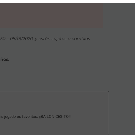
50 – 08/01/2020, y están sujetas a cambios
años.
is jugadores favoritos. ¡¡BA-LON-CES-TO!!