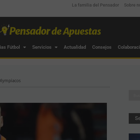
La familia del Pensador
Sobre n
ias Fútbol
Servicios
Actualidad
Consejos
Colaborac
 Olympiacos
S