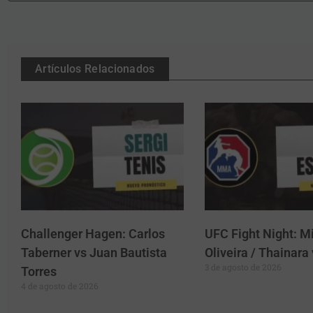
Artículos Relacionados
Challenger Hagen: Carlos
UFC Fight Night: Mi
Taberner vs Juan Bautista
Oliveira / Thainar
3 de agosto de 2026
Torres
4 de agosto de 2026