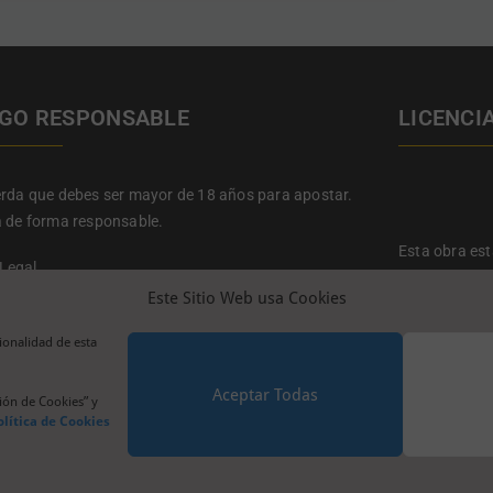
GO RESPONSABLE
LICENCI
rda que debes ser mayor de 18 años para apostar.
 de forma responsable.
Esta obra es
 Legal
Reconocimien
ca de Privacidad
Este Sitio Web usa Cookies
nos y Condiciones
ca de cookies
ionalidad de esta
Aceptar Todas
ión de Cookies” y
olítica de Cookies