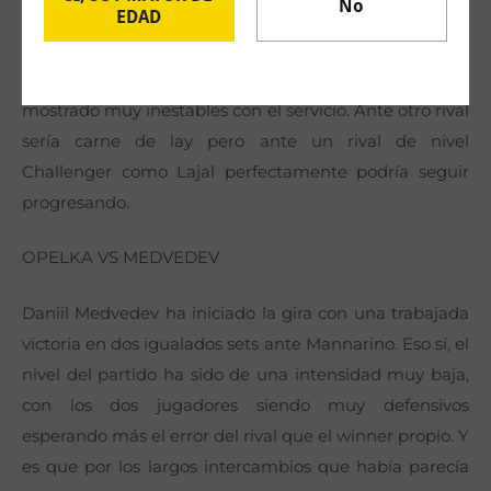
No
EDAD
derrotar a Alexei Popyrin en el tie break del tercer set.
El encuentro ha sido un auténtico despropósito de
errores y alternancias en el que ambos se han
mostrado muy inestables con el servicio. Ante otro rival
sería carne de lay pero ante un rival de nivel
Challenger como Lajal perfectamente podría seguir
progresando.
OPELKA VS MEDVEDEV
Daniil Medvedev ha iniciado la gira con una trabajada
victoria en dos igualados sets ante Mannarino. Eso sí, el
nivel del partido ha sido de una intensidad muy baja,
con los dos jugadores siendo muy defensivos
esperando más el error del rival que el winner propio. Y
es que por los largos intercambios que había parecía