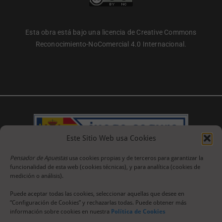
Esta obra está bajo una licencia de Creative Commons
Reconocimiento-NoComercial 4.0 Internacional.
Este Sitio Web usa Cookies
Pensador de Apuestas
usa cookies propias y de terceros para garantizar la
funcionalidad de esta web (cookies técnicas), y para analítica (cookies de
medición o análisis).
Puede aceptar todas las cookies, seleccionar aquellas que desee en
“Configuración de Cookies” y rechazarlas todas. Puede obtener más
información sobre cookies en nuestra
Política de Cookies